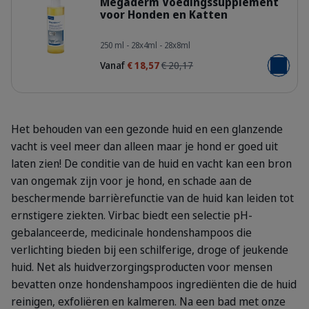
Megaderm Voedingssupplement
voor Honden en Katten
400075_Bottle_Megaderm_250ml_f
250 ml - 28x4ml - 28x8ml
Vanaf
€ 18,57
€ 20,17
Voeg toe
Het behouden van een gezonde huid en een glanzende
vacht is veel meer dan alleen maar je hond er goed uit
laten zien! De conditie van de huid en vacht kan een bron
van ongemak zijn voor je hond, en schade aan de
beschermende barrièrefunctie van de huid kan leiden tot
ernstigere ziekten. Virbac biedt een selectie pH-
gebalanceerde, medicinale hondenshampoos die
verlichting bieden bij een schilferige, droge of jeukende
huid. Net als huidverzorgingsproducten voor mensen
bevatten onze hondenshampoos ingrediënten die de huid
reinigen, exfoliëren en kalmeren. Na een bad met onze