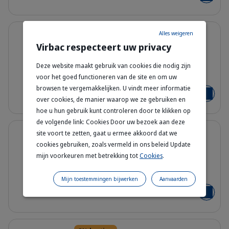
Details
8% korting
Alles weigeren
Virbac respecteert uw privacy
Allerderm Droge & Schilferige
huid Shampoo voor Kat & Hond
Deze website maakt gebruik van cookies die nodig zijn
400542_Bottle_Allerderm_Shampoo-
voor het goed functioneren van de site en om uw
250 ml
browsen te vergemakkelijken. U vindt meer informatie
€ 23,22
€ 25,24
Voeg toe
over cookies, de manier waarop we ze gebruiken en
hoe u hun gebruik kunt controleren door te klikken op
de volgende link: Cookies Door uw bezoek aan deze
Details
8% korting
site voort te zetten, gaat u ermee akkoord dat we
Allerderm Alle Vachttypen
cookies gebruiken, zoals vermeld in ons beleid Update
Shampoo - Katten en Honden
mijn voorkeuren met betrekking tot
Cookies
.
400438_Bottle_Allerderm_Shampoo-
250 ml
Mijn toestemmingen bijwerken
Aanvaarden
€ 25,00
€ 27,16
Voeg toe
Details