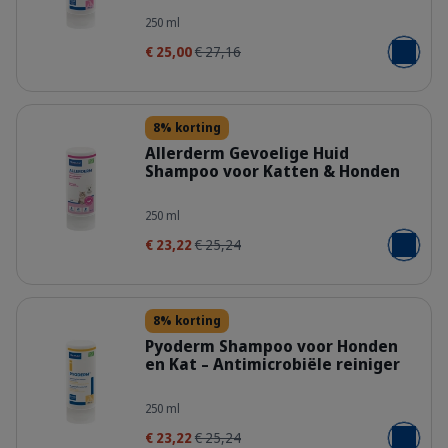
400314_Bottle_Allermyl_250ml_face
250 ml
€ 25,00
€ 27,16
Voeg toe
Details
8% korting
Allerderm Gevoelige Huid
Shampoo voor Katten & Honden
400307_Bottle_Allerderm_Shampoo-
250 ml
€ 23,22
€ 25,24
Voeg toe
Details
8% korting
Pyoderm Shampoo voor Honden
en Kat – Antimicrobiële reiniger
400524_Bottle_Pyoderm_250ml_fac
250 ml
€ 23,22
€ 25,24
Voeg toe