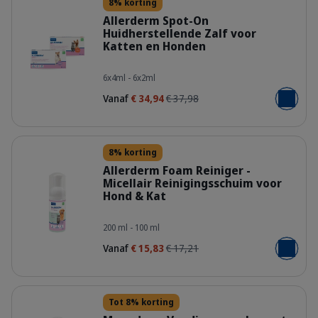
8% korting
Allerderm Spot-On
Huidherstellende Zalf voor
Katten en Honden
Family-packshot_Allerderm-Spot-on.
6x4ml - 6x2ml
Vanaf
€ 34,94
€ 37,98
Voeg toe
Details
8% korting
Allerderm Foam Reiniger -
Micellair Reinigingsschuim voor
Hond & Kat
309222_Bottle_Allerderm-foam_100
200 ml - 100 ml
Vanaf
€ 15,83
€ 17,21
Voeg toe
Details
Tot 8% korting