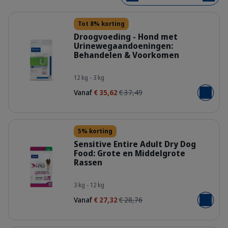
Details
Tot 8% korting
Droogvoeding - Hond met
Urinewegaandoeningen:
Behandelen & Voorkomen
Bag_HPM_U1_dog_face_Packaging-w
12 kg - 3 kg
Vanaf
€ 35,62
€ 37,49
Voeg toe
Details
5% korting
Sensitive Entire Adult Dry Dog
Food: Grote en Middelgrote
Rassen
HQ_HPM_Packaging-without-kg_Adul
3 kg - 12 kg
Vanaf
€ 27,32
€ 28,76
Voeg toe