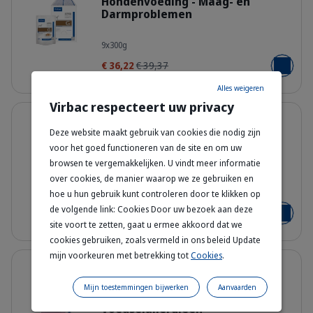
Hondenvoeding - Maag- en
Darmproblemen
363023_Packshot_HPM-Wet-G_dog-
9x300g
€ 36,22
€ 39,37
Voeg toe
Alles weigeren
Virbac respecteert uw privacy
Details
8% korting
Deze website maakt gebruik van cookies die nodig zijn
Hypoallergy Dog A2 –
Droogvoeding voor Hond met
voor het goed functioneren van de site en om uw
Voedselallergieën
browsen te vergemakkelijken. U vindt meer informatie
Bag_HPM_A2_dog_face_Packaging-wi
over cookies, de manier waarop we ze gebruiken en
7 kg - 3 kg - 12 kg
hoe u hun gebruik kunt controleren door te klikken op
de volgende link: Cookies Door uw bezoek aan deze
Vanaf
€ 41,62
€ 45,24
Voeg toe
site voort te zetten, gaat u ermee akkoord dat we
cookies gebruiken, zoals vermeld in ons beleid Update
mijn voorkeuren met betrekking tot
Cookies
.
Details
35% korting
Hypoallergy Dog A1 –
Mijn toestemmingen bijwerken
Aanvaarden
Droogvoeding voor Hond met
Voedselallergieën