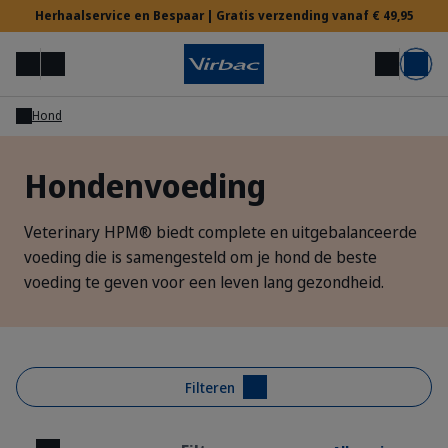
Herhaalservice en Bespaar | Gratis verzending vanaf € 49,95
Menu
Mijn account
Zoek op
Mand
Hond
Voor Dierenartsen
Hondenvoeding
Hulp nodig?
Veterinary HPM® biedt complete en uitgebalanceerde
voeding die is samengesteld om je hond de beste
voeding te geven voor een leven lang gezondheid.
Filteren