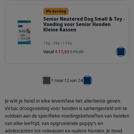
Details
8% korting
Senior Neutered Dog Small & Toy -
Voeding voor Senior Honden
Kleine Rassen
HQ_HPM_Packaging-without-kg_Sen
7 kg - 3 kg - 1.5 kg
Vanaf
€ 17,53
€ 19,06
Voeg toe
1 naar 12 van 24
← Vorige
Volgende →
Je wilt je hond in elke levensfase het allerbeste geven.
Virbac droogvoeding voor honden is samengesteld om te
voldoen aan de specifieke voedingsbehoeften van honden
van elke leeftijd, van opgroeiende puppy's en
adolescenten tot volwassen en oudere honden. Je hond