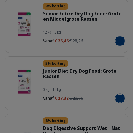
Details
8% korting
Senior Entire Dry Dog Food: Grote
en Middelgrote Rassen
HQ_HPM_Packaging-without-kg_Sen
12 kg - 3 kg
Vanaf
€ 26,46
€ 28,76
Voeg toe
Details
5% korting
Junior Diet Dry Dog Food: Grote
Rassen
HQ_HPM_Packaging-without-kg_Juni
3 kg - 12 kg
Vanaf
€ 27,32
€ 28,76
Voeg toe
Details
8% korting
Dog Digestive Support Wet - Nat