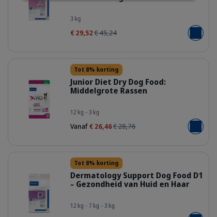
Bag_HPM-A1_dog_face_Packaging-w
3 kg
€ 29,52
€ 45,24
Voeg toe
Details
Tot 8% korting
Junior Diet Dry Dog Food:
Middelgrote Rassen
HQ_HPM_Packaging-without-kg_Juni
12 kg - 3 kg
Vanaf
€ 26,46
€ 28,76
Voeg toe
Details
Tot 8% korting
Dermatology Support Dog Food D1
– Gezondheid van Huid en Haar
Bag_HPM_D1_dog_face_Packaging-w
12 kg - 7 kg - 3 kg