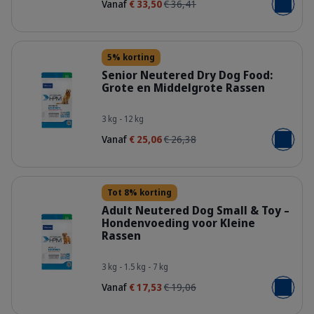
Vanaf
€ 33,50
€ 36,41
Voeg toe
Details
5% korting
Senior Neutered Dry Dog Food:
Grote en Middelgrote Rassen
HQ_HPM_Packaging-without-kg_Sen
3 kg - 12 kg
Vanaf
€ 25,06
€ 26,38
Voeg toe
Details
Tot 8% korting
Adult Neutered Dog Small & Toy –
Hondenvoeding voor Kleine
Rassen
HQ_HPM_Packaging-without-kg_Adul
3 kg - 1.5 kg - 7 kg
Vanaf
€ 17,53
€ 19,06
Voeg toe