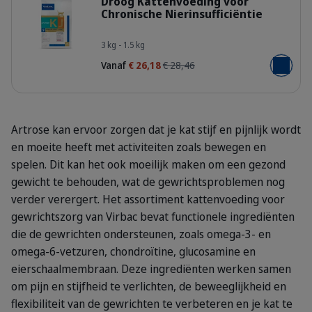
Droog Kattenvoeding voor
Chronische Nierinsufficiëntie
Bag_HPM-KJ3_cat_face_Packaging-wi
3 kg - 1.5 kg
Vanaf
€ 26,18
€ 28,46
Voeg toe
Artrose kan ervoor zorgen dat je kat stijf en pijnlijk wordt
en moeite heeft met activiteiten zoals bewegen en
spelen. Dit kan het ook moeilijk maken om een gezond
gewicht te behouden, wat de gewrichtsproblemen nog
verder verergert. Het assortiment kattenvoeding voor
gewrichtszorg van Virbac bevat functionele ingrediënten
die de gewrichten ondersteunen, zoals omega-3- en
omega-6-vetzuren, chondroïtine, glucosamine en
eierschaalmembraan. Deze ingrediënten werken samen
om pijn en stijfheid te verlichten, de beweeglijkheid en
flexibiliteit van de gewrichten te verbeteren en je kat te