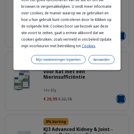
KJ1 Early Kidney & Joint –
browsen te vergemakkelijken. U vindt meer informatie
Droogvoeding Kat -
over cookies, de manier waarop we ze gebruiken en
Gewrichtsondersteuning
hoe u hun gebruik kunt controleren door te klikken op
Bag_HPM-KJ1_cat_face_Packaging-wi
de volgende link: Cookies Door uw bezoek aan deze
3 kg - 1.5 kg
site voort te zetten, gaat u ermee akkoord dat we
Vanaf
€ 26,18
€ 28,46
Voeg toe
cookies gebruiken, zoals vermeld in ons beleid Update
mijn voorkeuren met betrekking tot
Cookies
.
Details
8% korting
Mijn toestemmingen bijwerken
Aanvaarden
KJ2 Kidney & Joint – Natvoeding
voor Kat met een
Nierinsufficiëntie
363025_Packshot_HPM-Wet-KJ2_cat
14 x 85g
€ 20,95
€ 22,76
Voeg toe
Details
8% korting
KJ3 Advanced Kidney & Joint -