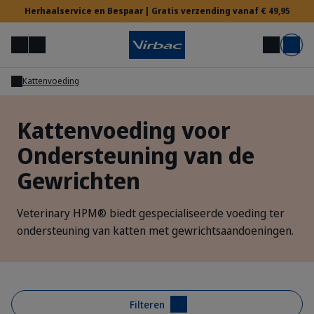
Herhaalservice en Bespaar | Gratis verzending vanaf € 49,95
Menu
Mijn account
Zoek op
Mand
Kattenvoeding
Voor Dierenartsen
Kattenvoeding voor
Ondersteuning van de
Hulp nodig?
Gewrichten
Veterinary HPM® biedt gespecialiseerde voeding ter
ondersteuning van katten met gewrichtsaandoeningen.
Filteren