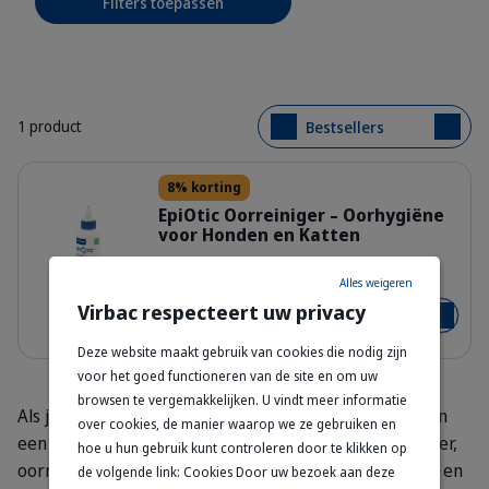
Filters toepassen
1 product
Bestsellers
Details
8% korting
EpiOtic Oorreiniger – Oorhygiëne
voor Honden en Katten
309722_Bottle_Epiotic_125ml_right.
125 ml
Alles weigeren
Virbac respecteert uw privacy
€ 20,29
€ 22,05
Voeg toe
Deze website maakt gebruik van cookies die nodig zijn
voor het goed functioneren van de site en om uw
browsen te vergemakkelijken. U vindt meer informatie
Als je merkt dat je kat aan zijn oren krabt of wrijft, kan
over cookies, de manier waarop we ze gebruiken en
een goede oorreiniging nuttig zijn. Overmatig oorsmeer,
hoe u hun gebruik kunt controleren door te klikken op
oormijten, bacteriën of vuil kunnen allemaal ongemak en
de volgende link: Cookies Door uw bezoek aan deze