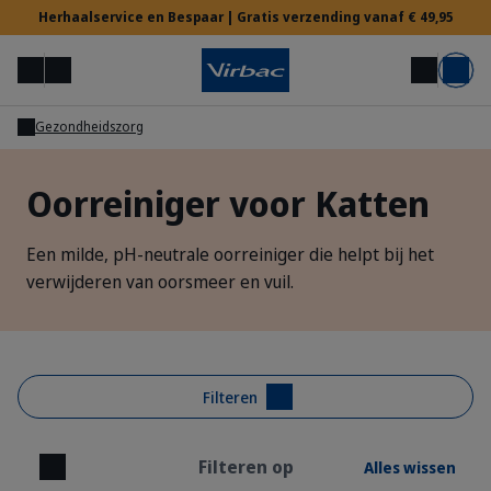
Herhaalservice en Bespaar | Gratis verzending vanaf € 49,95
Menu
Mijn account
Zoek op
Mand
Gezondheidszorg
Voor Dierenartsen
Oorreiniger voor Katten
Hulp nodig?
Een milde, pH-neutrale oorreiniger die helpt bij het
verwijderen van oorsmeer en vuil.
Filteren
Filteren op
Alles wissen
Sluiten