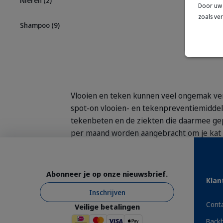
Nieren
(2)
Door uw 
zoals ve
4 Pipetten
Shampoo
(9)
Vanaf
€ 2
Vlooien en teken kunnen veel ongemak ver
spot-on vlooien- en tekenpreventiemiddel
tekenbeten en de ziekten die daarmee gep
per maand worden aangebracht om je kat h
bij contact doden, helpen we u ook je huis 
Vlooien- en tekenpreventiemiddelen voor 
Abonneer je op onze nieuwsbrief.
Klan
Bescherm je kat het hele jaar door tegen
Inschrijven
katten en vlooiensprays voor binnenshuis 
Cont
Veilige betalingen
Back