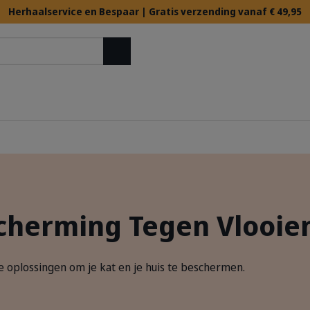
Herhaalservice en Bespaar | Gratis verzending vanaf € 49,95
Zoek op
cherming Tegen Vlooien
 oplossingen om je kat en je huis te beschermen.