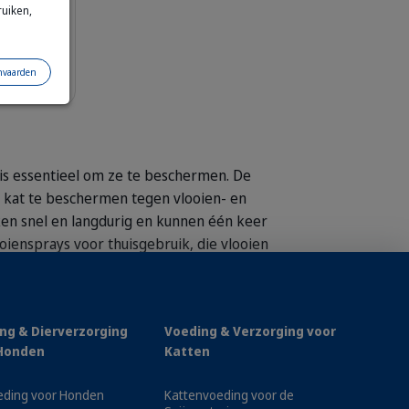
ruiken,
nvaarden
Voeg toe aan winkelmandje
is essentieel om ze te beschermen. De
e kat te beschermen tegen vlooien- en
en snel en langdurig en kunnen één keer
ensprays voor thuisgebruik, die vlooien
ng & Dierverzorging
Voeding & Verzorging voor
looien- en tekenpreventiemiddelen voor
Honden
Katten
eding voor Honden
Kattenvoeding voor de