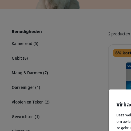
Benodigheden
2 producten
Kalmerend
(5)
Details
8% kor
Gebit
(8)
Maag & Darmen
(7)
Oorreiniger
(1)
Vlooien en Teken
(2)
Virba
Deze web
Gewrichten
(1)
Effipro
om uw br
voor Ka
ze gebru
Teken