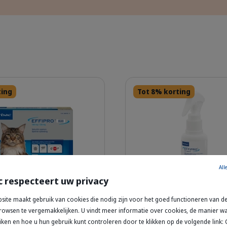
Details
ting
Tot 8% korting
All
c respecteert uw privacy
307589_Box_Effipro-Duo_Cat-L-x4pip_face.png
305355_S
site maakt gebruik van cookies die nodig zijn voor het goed functioneren van de
 Duo Spot-On Solution
Effipro Spray – Besche
owsen te vergemakkelijken. U vindt meer informatie over cookies, de manier 
tten – Anti-Vlooien &
tegen Vlooien & Teken
iken en hoe u hun gebruik kunt controleren door te klikken op de volgende link:
Kat en Hond
Fluffy Ragdoll cat with blue eyes and