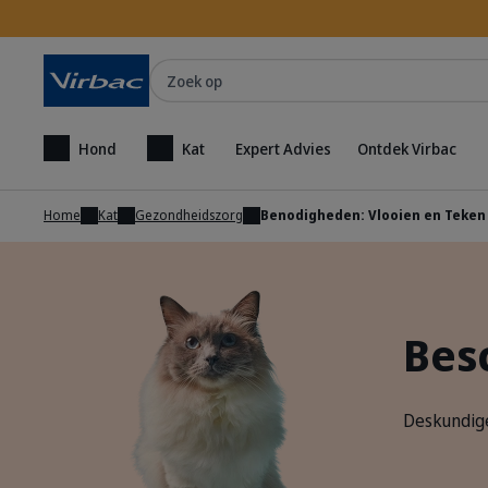
Zoek op
Hond
Kat
Expert Advies
Ontdek Virbac
Home
Kat
Gezondheidszorg
Benodigheden: Vlooien en Teken
Bes
Deskundige