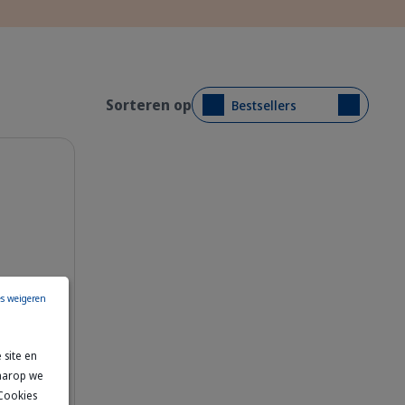
Sorteren op
Bestsellers
es weigeren
pray_Effipro_100ml_face.png
 site en
rming
waarop we
 voor
 Cookies
 cream fur sitting against a light blue background.