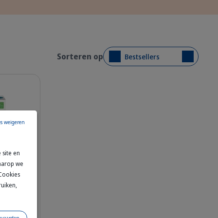
Sorteren op
Bestsellers
es weigeren
 site en
waarop we
 Cookies
cat with green eyes staring directly at the camera.
ackshot_Pronefra_60ml_face.png
ruiken,
on -
ning