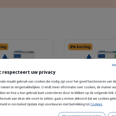
Details
ting
8% korting
All
c respecteert uw privacy
site maakt gebruik van cookies die nodig zijn voor het goed functioneren van de
owsen te vergemakkelijken. U vindt meer informatie over cookies, de manier 
iken en hoe u hun gebruik kunt controleren door te klikken op de volgende link:
Close-up of a brown and white tabby 
308939_Packshot_Feluro_60ml_face.png
308976_P
bezoek aan deze site voort te zetten, gaat u ermee akkoord dat we cookies geb
– Vloeibaar Supplement
Pronefra oral suspensi
rmeld in ons beleid Update mijn voorkeuren met betrekking tot
Cookies
.
de Urinewegen - Kat
Nierfunctie ondersteu
voor Hond & Kat