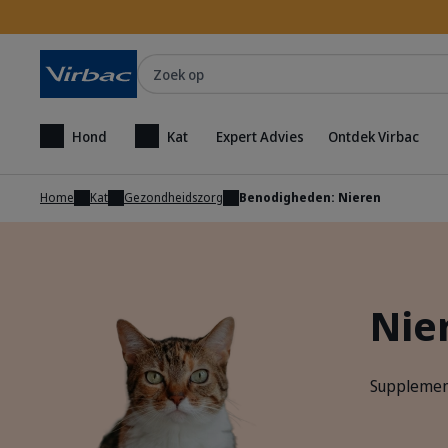
Zoek op
Hond
Kat
Expert Advies
Ontdek Virbac
Home
Kat
Gezondheidszorg
Benodigheden: Nieren
Nie
Supplement