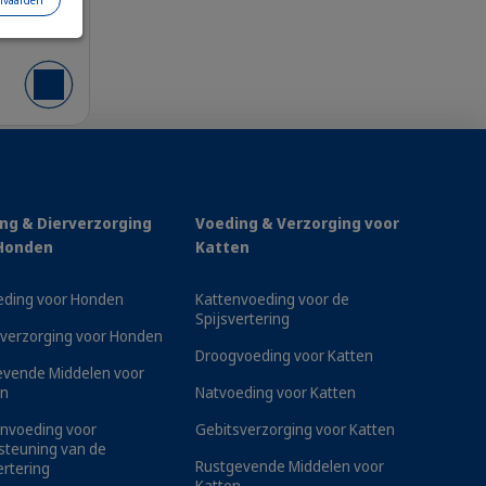
nvaarden
Voeg toe aan winkelmandje
omplete voeding die hij via zijn
ng & Dierverzorging
Voeding & Verzorging voor
om zijn nieren te helpen efficiënt te
Honden
Katten
t, calcium en fosfor in balans brengt en
an hoge bloeddruk, een veelvoorkomend
eding voor Honden
Kattenvoeding voor de
een heerlijke smaak waar zowel katten als
Spijsvertering
verzorging voor Honden
Droogvoeding voor Katten
evende Middelen voor
n
Natvoeding voor Katten
nvoeding voor
Gebitsverzorging voor Katten
steuning van de
Rustgevende Middelen voor
ertering
Katten