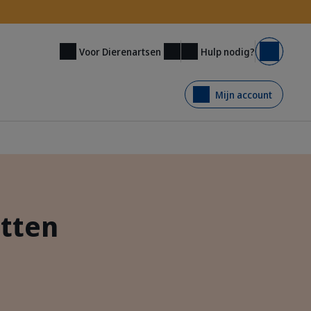
Hulp nodig?
Voor Dierenartsen
Mand
Mijn account
tten