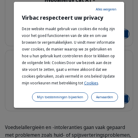
Hypoallergy Cat A1 –
Droogvoeding voor Kat met
Alles weigeren
Voedselallergieën
Virbac respecteert uw privacy
Bag_HPM-A1_cat_face_Packaging-wi
3 kg
Deze website maakt gebruik van cookies die nodig zijn
€ 48,24
€ 52,44
voor het goed functioneren van de site en om uw
Voeg toe
browsen te vergemakkelijken. U vindt meer informatie
over cookies, de manier waarop we ze gebruiken en
Details
hoe u hun gebruik kunt controleren door te klikken op
5% korting
de volgende link: Cookies Door uw bezoek aan deze
Hypoallergy Cat A2 –
site voort te zetten, gaat u ermee akkoord dat we
Droogvoeding voor Kat met
Voedselallergieën
cookies gebruiken, zoals vermeld in ons beleid Update
mijn voorkeuren met betrekking tot
Cookies
.
Bag_HPM-A2_cat_face_Packaging-wi
3 kg
Mijn toestemmingen bijwerken
Aanvaarden
€ 58,83
€ 61,92
Voeg toe
Voedselallergieën en -intoleranties gaan vaak gepaard
met problemen zoals huid- of spijsverteringsproblemen,