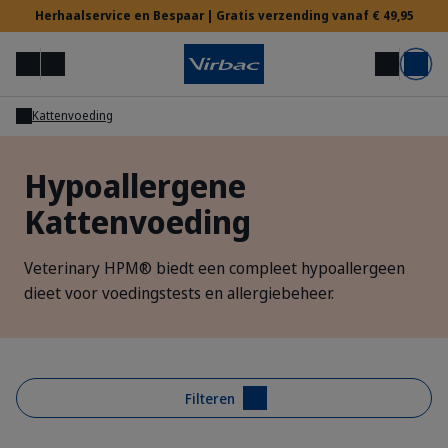
Herhaalservice en Bespaar | Gratis verzending vanaf € 49,95
Menu
Mijn account
Zoek op
Mand
Kattenvoeding
Voor Dierenartsen
Hypoallergene
Kattenvoeding
Hulp nodig?
Veterinary HPM® biedt een compleet hypoallergeen
dieet voor voedingstests en allergiebeheer.
Filteren