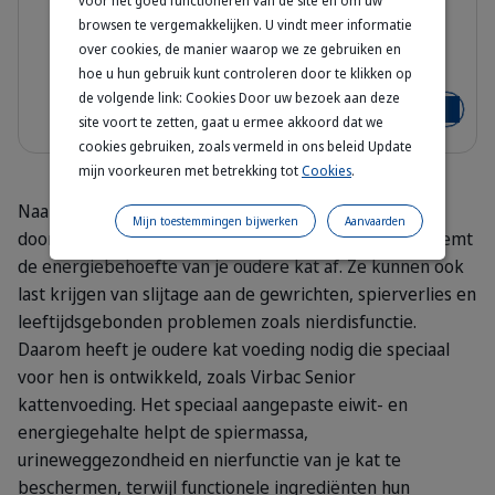
voor het goed functioneren van de site en om uw
Droogvoeding voor Senior
browsen te vergemakkelijken. U vindt meer informatie
Gecastreerde Kat
over cookies, de manier waarop we ze gebruiken en
HQ_HPM_Packaging-without-kg_Seni
hoe u hun gebruik kunt controleren door te klikken op
3 kg - 7 kg - 1.5 kg
de volgende link: Cookies Door uw bezoek aan deze
Vanaf
€ 23,33
€ 25,36
Voeg toe
site voort te zetten, gaat u ermee akkoord dat we
cookies gebruiken, zoals vermeld in ons beleid Update
mijn voorkeuren met betrekking tot
Cookies
.
Naarmate de energieke periodes worden vervangen
Mijn toestemmingen bijwerken
Aanvaarden
door lange dutjes op hun favoriete zonnige plekje, neemt
de energiebehoefte van je oudere kat af. Ze kunnen ook
last krijgen van slijtage aan de gewrichten, spierverlies en
leeftijdsgebonden problemen zoals nierdisfunctie.
Daarom heeft je oudere kat voeding nodig die speciaal
voor hen is ontwikkeld, zoals Virbac Senior
kattenvoeding. Het speciaal aangepaste eiwit- en
energiegehalte helpt de spiermassa,
urineweggezondheid en nierfunctie van je kat te
beschermen, terwijl functionele ingrediënten hun