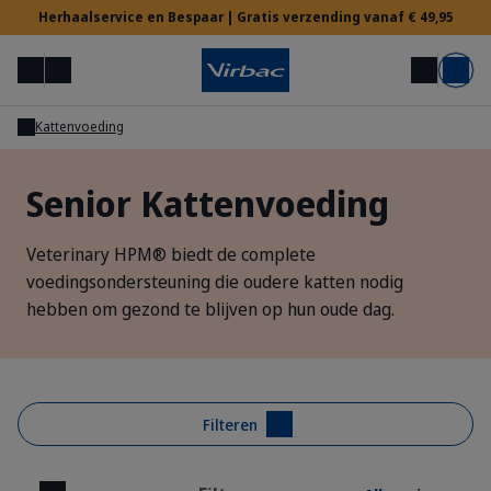
Herhaalservice en Bespaar | Gratis verzending vanaf € 49,95
Menu
Mijn account
Zoek op
Mand
Kattenvoeding
Voor Dierenartsen
Senior Kattenvoeding
Hulp nodig?
Veterinary HPM® biedt de complete
voedingsondersteuning die oudere katten nodig
hebben om gezond te blijven op hun oude dag.
Filteren