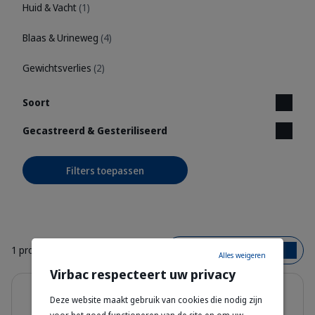
Huid & Vacht
(1)
Blaas & Urineweg
(4)
Gewichtsverlies
(2)
Soort
Gecastreerd & Gesteriliseerd
Filters toepassen
1 product
Bestsellers
Alles weigeren
Virbac respecteert uw privacy
Details
8% korting
Deze website maakt gebruik van cookies die nodig zijn
Senior Neutered Cat –