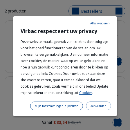
2 producten
Bestsellers
Details
Alles weigeren
5% korting
Virbac respecteert uw privacy
Dog Weight Loss & Diabetes W1 -
Droogvoeding voor honden
Deze website maakt gebruik van cookies die nodig zijn
voor het goed functioneren van de site en om uw
Bag_HPM-W1_dog_face_Packaging-w
12 kg - 3 kg - 7 kg
browsen te vergemakkelijken. U vindt meer informatie
over cookies, de manier waarop we ze gebruiken en
Vanaf
€ 35,62
€ 37,49
Voeg toe
hoe u hun gebruik kunt controleren door te klikken op
de volgende link: Cookies Door uw bezoek aan deze
Details
site voort te zetten, gaat u ermee akkoord dat we
5% korting
cookies gebruiken, zoals vermeld in ons beleid Update
Dog Weight Loss & Control +
mijn voorkeuren met betrekking tot
Cookies
.
Bloedsuiker - Droogvoeding voor
Honden
Mijn toestemmingen bijwerken
Aanvaarden
Bag_HPM-W2_dog_face_Packaging-w
3 kg - 12 kg
Vanaf
€ 33,54
€ 35,31
Voeg toe