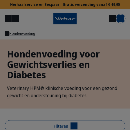
Herhaalservice en Bespaar | Gratis verzending vanaf € 49,95
Menu
Mijn account
Zoek op
Mand
Hondenvoeding
Voor Dierenartsen
Hondenvoeding voor
Gewichtsverlies en
Hulp nodig?
Diabetes
Veterinary HPM® klinische voeding voor een gezond
gewicht en ondersteuning bij diabetes.
Filteren