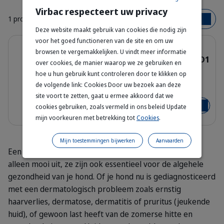
Virbac respecteert uw privacy
1 product
Bestsellers
Deze website maakt gebruik van cookies die nodig zijn
Details
voor het goed functioneren van de site en om uw
Tot 8% korting
browsen te vergemakkelijken. U vindt meer informatie
Dermatology Support Dog Food D1
over cookies, de manier waarop we ze gebruiken en
– Gezondheid van Huid en Haar
hoe u hun gebruik kunt controleren door te klikken op
de volgende link: Cookies Door uw bezoek aan deze
Bag_HPM_D1_dog_face_Packaging-w
12 kg - 7 kg - 3 kg
site voort te zetten, gaat u ermee akkoord dat we
Vanaf
€ 33,50
€ 36,41
cookies gebruiken, zoals vermeld in ons beleid Update
Voeg toe
mijn voorkeuren met betrekking tot
Cookies
.
Mijn toestemmingen bijwerken
Aanvaarden
Een gezonde huid en een glanzende vacht zien er niet
alleen mooi uit, ze zijn ook essentieel voor de algehele
gezondheid van je hond. Of je hond nu is gediagnosticeerd
met een dermatologisch probleem zoals ernstig
haarverlies, dermatose, dermatitis of pruritus (jeukende
huid), of gewoon last heeft van de zomerse hitte en