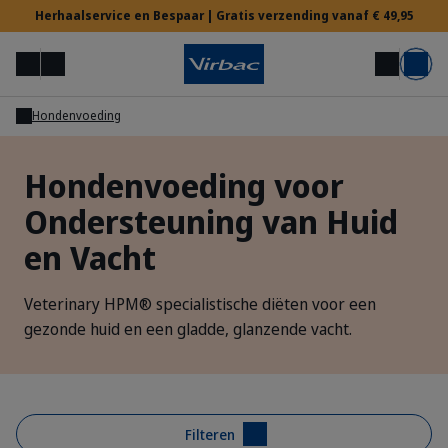
Herhaalservice en Bespaar | Gratis verzending vanaf € 49,95
Menu
Mijn account
Zoek op
Mand
Hondenvoeding
Voor Dierenartsen
Hondenvoeding voor
Ondersteuning van Huid
Hulp nodig?
en Vacht
Veterinary HPM® specialistische diëten voor een
gezonde huid en een gladde, glanzende vacht.
Filteren