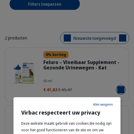
Filters toepassen
2 producten
Nieuwste toegevoegd
Details
8% korting
Feluro – Vloeibaar Supplement -
Gezonde Urinewegen - Kat
308939_Packshot_Feluro_60ml_face
60 ml
€ 41,83
€ 45,47
Voeg toe
Alles weigeren
Details
Virbac respecteert uw privacy
8% korting
Pronefra oral suspension -
Deze website maakt gebruik van cookies die nodig zijn
Nierfunctie ondersteuning voor
voor het goed functioneren van de site en om uw
Hond & Kat