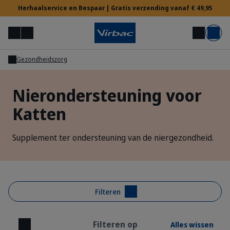
Herhaalservice en Bespaar | Gratis verzending vanaf € 49,95
Menu
Mijn account
Zoek op
Mand
Gezondheidszorg
Voor Dierenartsen
Nierondersteuning voor
Katten
Hulp nodig?
Supplement ter ondersteuning van de niergezondheid.
Filteren
Filteren op
Alles wissen
Sluiten