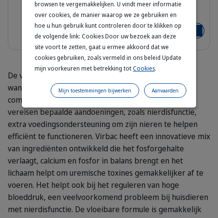
browsen te vergemakkelijken. U vindt meer informatie
308976_Packshot_Pronefra_60ml_f
over cookies, de manier waarop we ze gebruiken en
60 ml - 180 ml
hoe u hun gebruik kunt controleren door te klikken op
Vanaf
€ 25,05
€ 27,23
Voeg toe
de volgende link: Cookies Door uw bezoek aan deze
site voort te zetten, gaat u ermee akkoord dat we
cookies gebruiken, zoals vermeld in ons beleid Update
mijn voorkeuren met betrekking tot
Cookies
.
De voedingsbehoeften van je kat kunnen veranderen
wanneer hij gezondheidsproblemen heeft. Naast de
Mijn toestemmingen bijwerken
Aanvaarden
complete voeding die hij via zijn voedselinname krijgt,
vereisen bepaalde aandoeningen, zoals nierdisfunctie,
extra voedingsondersteuning om zijn nieren te helpen
efficiënt te functioneren. Virbac heeft een innovatieve mix
van ingrediënten ontwikkeld die het fosforgehalte
verlaagt, calcium en fosfor in balans brengt en het
lichaam helpt om uremische toxines gemakkelijker af te
voeren. Het helpt ook bij het reguleren van hoge
bloeddruk, een veelvoorkomend probleem bij huisdieren
met nierdisfunctie. De vloeibare formule is gemakkelijk