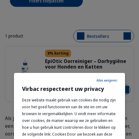
Filters toepassen
1 product
Bestsellers
Details
8% korting
EpiOtic Oorreiniger – Oorhygiëne
voor Honden en Katten
309722_Bottle_Epiotic_125ml_right.
125 ml
Alles weigeren
Virbac respecteert uw privacy
€ 20,29
€ 22,05
Voeg toe
Deze website maakt gebruik van cookies die nodig zijn
voor het goed functioneren van de site en om uw
browsen te vergemakkelijken. U vindt meer informatie
Als je merkt dat je kat aan zijn oren krabt of wrijft, kan
over cookies, de manier waarop we ze gebruiken en
een goede oorreiniging nuttig zijn. Overmatig oorsmeer,
hoe u hun gebruik kunt controleren door te klikken op
oormijten, bacteriën of vuil kunnen allemaal ongemak en
de volgende link: Cookies Door uw bezoek aan deze