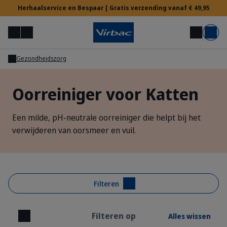
Herhaalservice en Bespaar | Gratis verzending vanaf € 49,95
Menu
Mijn account
Zoek op
Mand
Gezondheidszorg
Voor Dierenartsen
Oorreiniger voor Katten
Hulp nodig?
Een milde, pH-neutrale oorreiniger die helpt bij het
verwijderen van oorsmeer en vuil.
Filteren
Filteren op
Alles wissen
Sluiten