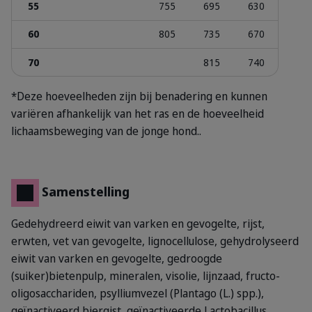
55
755
695
630
60
805
735
670
70
815
740
*Deze hoeveelheden zijn bij benadering en kunnen
variëren afhankelijk van het ras en de hoeveelheid
lichaamsbeweging van de jonge hond..
Samenstelling
Gedehydreerd eiwit van varken en gevogelte, rijst,
erwten, vet van gevogelte, lignocellulose, gehydrolyseerd
eiwit van varken en gevogelte, gedroogde
(suiker)bietenpulp, mineralen, visolie, lijnzaad, fructo-
oligosacchariden, psylliumvezel (Plantago (L.) spp.),
geïnactiveerd biergist, geïnactiveerde Lactobacillus