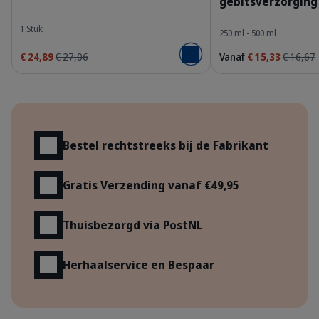
gebitsverzorging
1 Stuk
250 ml - 500 ml
€ 24,89
€ 27,06
Vanaf
€ 15,33
€ 16,67
Voeg toe aan winkelmandje
Voordelen
Bestel rechtstreeks bij de Fabrikant
Gratis Verzending vanaf €49,95
Thuisbezorgd via PostNL
Herhaalservice en Bespaar