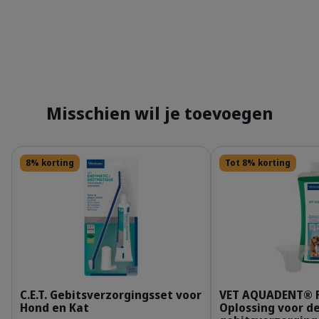
Misschien wil je toevoegen
Details
Details
8% korting
Tot 8% korting
309624_Kit_Enzymatic-Toothpaste_70g_face.p
3
C.E.T. Gebitsverzorgingsset voor
VET AQUADENT® 
Hond en Kat
Oplossing voor d