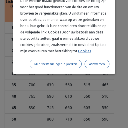
Deze website maakt gebruik van cookies die nodig zijn
Lichaamsgewicht
Leeftijd (maanden)
(kg)
voor het goed functioneren van de site en om uw
browsen te vergemakkelijken. U vindt meer informatie
8
9-11
12-14
15-16
17-18
over cookies, de manier waarop we ze gebruiken en
hoe u hun gebruik kunt controleren door te klikken op
14
380
de volgende link: Cookies Door uw bezoek aan deze
site voort te zetten, gaat u ermee akkoord dat we
15
400
360
320
cookies gebruiken, zoals vermeld in ons beleid Update
20
480
435
385
355
mijn voorkeuren met betrekking tot
Cookies
.
25
560
505
450
410
375
Mijn toestemmingen bijwerken
Aanvaarden
30
630
570
505
465
420
35
700
630
560
515
465
40
765
690
610
560
510
45
830
745
660
605
550
50
800
710
650
590