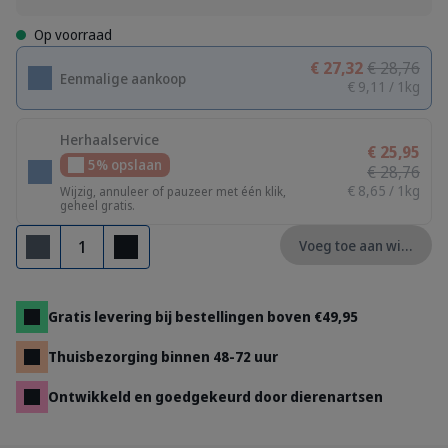
Op voorraad
€ 27,32
€ 28,76
Eenmalige aankoop
€ 9,11 / 1kg
Herhaalservice
€ 25,95
5% opslaan
€ 28,76
€ 8,65 / 1kg
Wijzig, annuleer of pauzeer met één klik,
geheel gratis.
Aantal
Voeg toe aan winkelm
Verwijderen
Toevoegen
Gratis levering bij bestellingen boven €49,95
Thuisbezorging binnen 48-72 uur
Ontwikkeld en goedgekeurd door dierenartsen