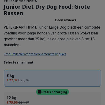
VETERINARY HPM®
Junior Diet Dry Dog Food: Grote
Rassen
VETERINARY HPM® Junior Large Dog biedt een complete
voeding voor jonge honden van grote rassen (volwassen
gewicht meer dan 25 kg), na de groeipiek van 8 tot 18
maanden.
Productdetails
Voordelen
Samenstelling
FAQ
Selecteer je maat
3 kg
€ 27,32
€ 28,76
Gratis bezorging
12 kg
€ 79,96
€ 84,17