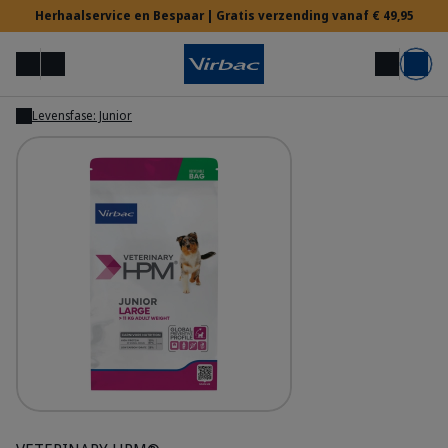
Herhaalservice en Bespaar | Gratis verzending vanaf € 49,95
Menu
Mijn account
Zoek op
Mand
Levensfase: Junior
Tonen
Voor Dierenartsen
Hulp nodig?
HPM Prev - Junior Dog Special Large