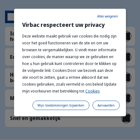
Voordelen
Alles weigeren
Virbac respecteert uw privacy
Ideaal voor huisdieren die niet van baden
Deze website maakt gebruik van cookies die nodig zijn
houden
voor het goed functioneren van de site en om uw
browsen te vergemakkelijken. U vindt meer informatie
Een betere ervaring voor uw huisdier
over cookies, de manier waarop we ze gebruiken en
hoe u hun gebruik kunt controleren door te klikken op
de volgende link: Cookies Door uw bezoek aan deze
Helpt de huid- en vachtgezondheid te
site voort te zetten, gaat u ermee akkoord dat we
behouden
cookies gebruiken, zoals vermeld in ons beleid Update
mijn voorkeuren met betrekking tot
Cookies
.
Mild voor de huid
Mijn toestemmingen bijwerken
Aanvaarden
Snel en gemakkelijk