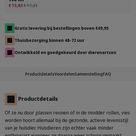
€ 15,83
€ 17,21
Gratis levering bij bestellingen boven €49,95
Thuisbezorging binnen 48-72 uur
Ontwikkeld en goedgekeurd door dierenartsen
Productdetails
Voordelen
Samenstelling
FAQ
Productdetails
Of ze nu door plassen rennen of in de modder rollen, vies
worden hoort allemaal bij de gezonde, actieve levensstijl
van je huisdier. Huisdieren zijn echter vaak minder
enthousiast wanneer ze daarna weer schoon gemaakt