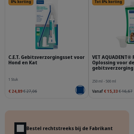
8% korting
Tot 8% korting
309624_Kit_Enzymatic-Toothpaste_70g_face.p
3
C.E.T. Gebitsverzorgingsset voor
VET AQUADENT® 
Hond en Kat
Oplossing voor d
gebitsverzorging
1 Stuk
250 ml - 500 ml
€ 24,89
€ 27,06
Vanaf
€ 15,33
€ 16,67
Voeg toe aan winkelmandje
Voordelen
Bestel rechtstreeks bij de Fabrikant