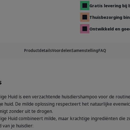
Gratis levering bij
Thuisbezorging bin
Ontwikkeld en goe
Productdetails
Voordelen
Samenstelling
FAQ
s
ge Huid is een verzachtende huisdiershampoo voor de routine
 huid. De milde oplossing respecteert het natuurlijke evenwich
nigt zonder uit te drogen.
ge Huid combineert milde, maar krachtige ingrediënten die z
 van je huisdier: