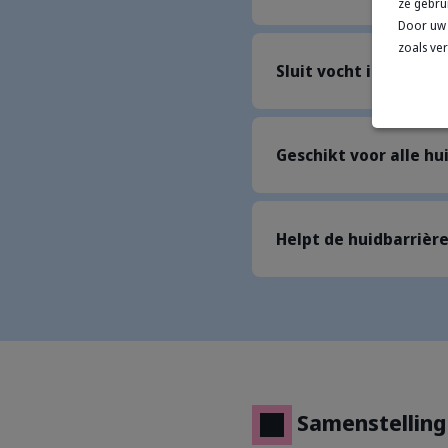
ze gebru
Door uw 
zoals ve
Sluit vocht in
Geschikt voor alle h
Helpt de huidbarrièr
Samenstelling