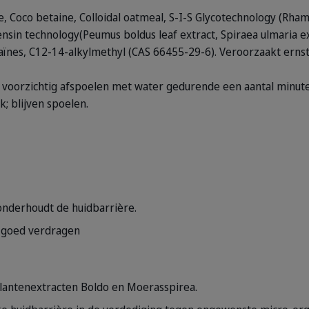
e, Coco betaine, Colloidal oatmeal, S-I-S Glycotechnology (Rha
fensin technology(Peumus boldus leaf extract, Spiraea ulmaria ex
ïnes, C12-14-alkylmethyl (CAS 66455-29-6). Veroorzaakt ernsti
voorzichtig afspoelen met water gedurende een aantal minute
k; blijven spoelen.
onderhoudt de huidbarrière.
t goed verdragen
lantenextracten Boldo en Moerasspirea.