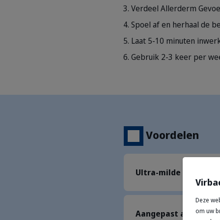
Verdeel Allerderm Gevoel
Spoel af en herhaal de b
Laat 5-10 minuten inwerk
Gebruik 2-3 keer per wee
Voordelen
Ultra-milde formule
Virba
Deze web
om uw br
Aangepast aan de ge