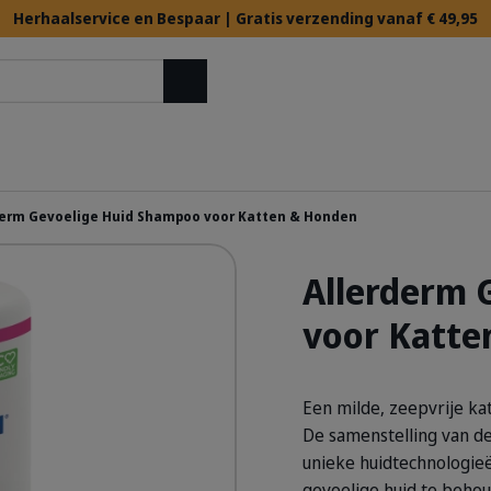
Herhaalservice en Bespaar | Gratis verzending vanaf € 49,95
Zoek op
derm Gevoelige Huid Shampoo voor Katten & Honden
Allerderm 
ace.png
voor Katte
ack.png
Een milde, zeepvrije k
De samenstelling van 
unieke huidtechnologieë
gevoelige huid te beho