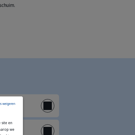
schuim.
es weigeren
 site en
waarop we