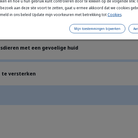
iken en hoe u hun gebruik kunt controleren door te klikken op de volgende link:
bezoek aan deze site voort te zetten, gaat u ermee akkoord dat we cookies geb
rmeld in ons beleid Update mijn voorkeuren met betrekking tot
Cookies
.
Mijn toestemmingen bijwerken
Aa
uisdieren met een gevoelige huid
e te versterken