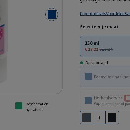
Productdetails
Voordelen
Sa
Volgende dia
 shampoo sensitive skin
 shampoo sensitive skin
Selecteer je maat
250 ml
€ 23,22
€ 25,24
Op voorraad
Eenmalige aankoo
Herhaalservice
Wijzig, annuleer of pa
Beschermt en
hydrateert
Aantal
Verwijderen
Toevoegen