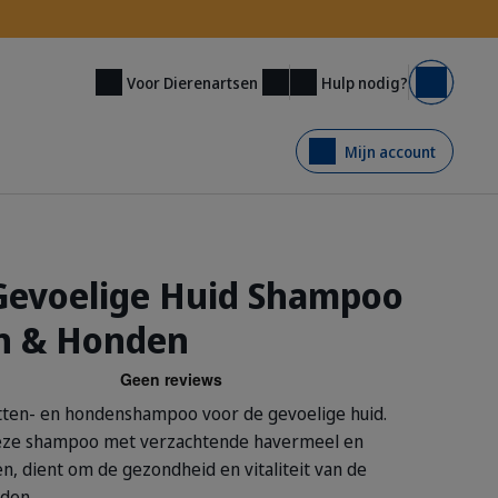
Hulp nodig?
Voor Dierenartsen
Mand
Mijn account
Gevoelige Huid Shampoo
n & Honden
atten- en hondenshampoo voor de gevoelige huid.
deze shampoo met verzachtende havermeel en
n, dient om de gezondheid en vitaliteit van de
uden.