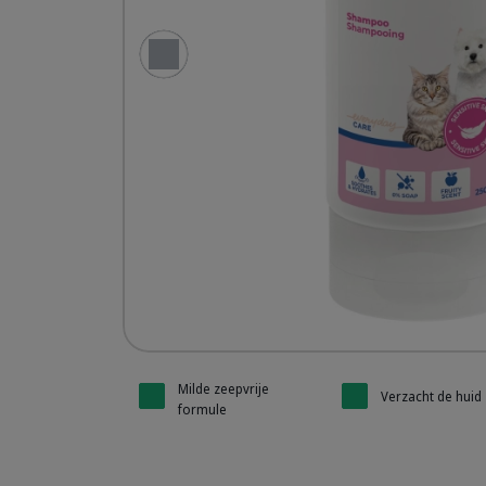
Vorige dia
Allerderm
Allerderm
Milde zeepvrije
Verzacht de huid
formule