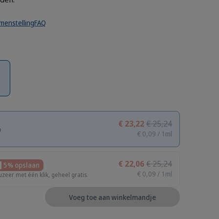
menstelling
FAQ
€ 23,22
€ 25,24
p
€ 0,09 / 1ml
€ 22,06
€ 25,24
5% opslaan
€ 0,09 / 1ml
uzeer met één klik, geheel gratis.
Voeg toe aan winkelmandje