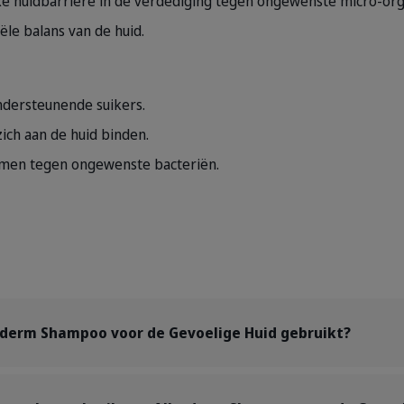
ke huidbarrière in de verdediging tegen ongewenste micro-or
ële balans van de huid.
ndersteunende suikers.
ch aan de huid binden.
rmen tegen ongewenste bacteriën.
rderm Shampoo voor de Gevoelige Huid gebruikt?