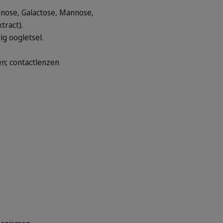
mnose, Galactose, Mannose,
tract).
g oogletsel.
n; contactlenzen