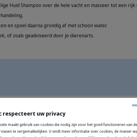
ige Huid Shampoo over de hele vacht en masseer tot een rijk 
ehandeling.
en en spoel daarna grondig af met schoon water.
k, of zoals geadviseerd door je dierenarts.
All
c respecteert uw privacy
site maakt gebruik van cookies die nodig zijn voor het goed functioneren van de
owsen te vergemakkelijken. U vindt meer informatie over cookies, de manier 
voelige huid