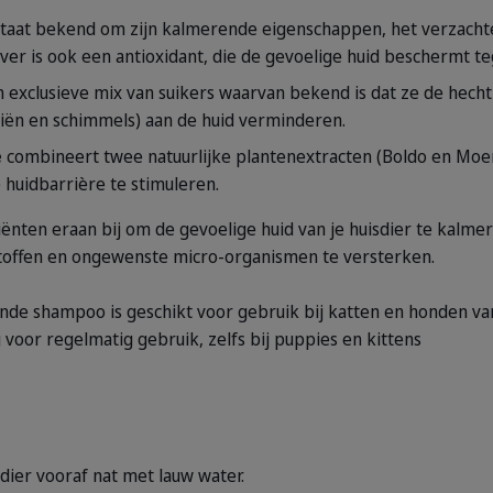
taat bekend om zijn kalmerende eigenschappen, het verzachte
ver is ook een antioxidant, die de gevoelige huid beschermt t
n exclusieve mix van suikers waarvan bekend is dat ze de hec
iën en schimmels) aan de huid verminderen.
e
combineert twee natuurlijke plantenextracten (Boldo en Moe
 huidbarrière te stimuleren.
nten eraan bij om de gevoelige huid van je huisdier te kalmere
stoffen en ongewenste micro-organismen te versterken.
nde shampoo is geschikt voor gebruik bij katten en honden van 
g voor regelmatig gebruik, zelfs bij puppies en kittens
dier vooraf nat met lauw water.