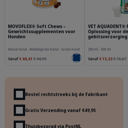
309950_Packshot_Movoflex_S-x30_face.png
3
MOVOFLEX® Soft Chews –
VET AQUADENT® 
Gewrichtssupplementen voor
Oplossing voor d
Honden
gebitsverzorging
Kleine hond - Middelgrote hond - Grote hond
250 ml - 500 ml
Vanaf
€ 40,41
€ 44,99
Vanaf
€ 15,33
€ 16,67
Voeg toe aan winkelmandje
Voordelen
Bestel rechtstreeks bij de Fabrikant
Gratis Verzending vanaf €49,95
Thuisbezorgd via PostNL