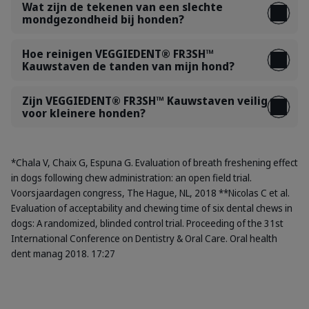
Wat zijn de tekenen van een slechte
mondgezondheid bij honden?
Hoe reinigen VEGGIEDENT® FR3SH™
Kauwstaven de tanden van mijn hond?
Zijn VEGGIEDENT® FR3SH™ Kauwstaven veilig
voor kleinere honden?
*Chala V, Chaix G, Espuna G. Evaluation of breath freshening effect
in dogs following chew administration: an open field trial.
Voorsjaardagen congress, The Hague, NL, 2018 **Nicolas C et al.
Evaluation of acceptability and chewing time of six dental chews in
dogs: A randomized, blinded control trial. Proceeding of the 31st
International Conference on Dentistry & Oral Care. Oral health
dent manag 2018. 17:27