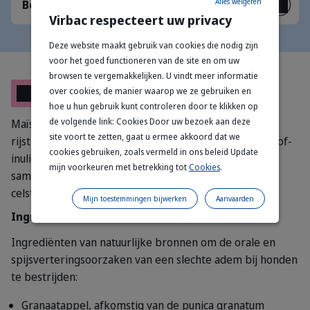
Alles weigeren
Bevat weinig vet
Virbac respecteert uw privacy
Deze website maakt gebruik van cookies die nodig zijn
voor het goed functioneren van de site en om uw
browsen te vergemakkelijken. U vindt meer informatie
Samenstelling
over cookies, de manier waarop we ze gebruiken en
hoe u hun gebruik kunt controleren door te klikken op
de volgende link: Cookies Door uw bezoek aan deze
Maïszetmeel, glycerine, eiwitconcentraat van soja,
site voort te zetten, gaat u ermee akkoord dat we
rijstmeel, biergist, sorbitol, maïskolven, polyolen, witlof-
cookies gebruiken, zoals vermeld in ons beleid Update
inuline, granaatappelconcentraat. Analytische
mijn voorkeuren met betrekking tot
Cookies
.
samenstelling: ruw eitwit 19,0 %; ruwe as 1,8 %; ruwe
celstof 1,3 %; ruw vet 0,9 %.
Mijn toestemmingen bijwerken
Aanvaarden
Ingrediëten
Ingrediënten van natuurlijke bronnen om de orale en
spijsverteringsoorzaken van een slechte adem bij honden
te bestrijden:
Granaatappel, afkomstig van de punica granatum