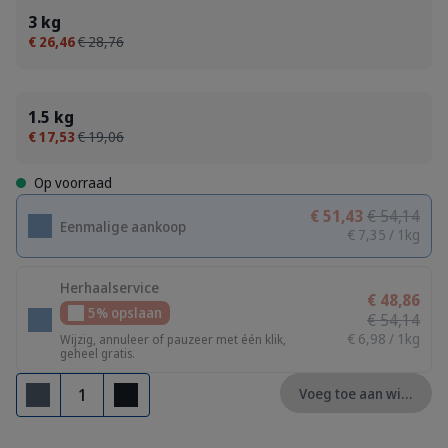
3 kg
€ 26,46
€ 28,76
1.5 kg
€ 17,53
€ 19,06
Op voorraad
€ 51,43
€ 54,14
Eenmalige aankoop
€ 7,35 / 1kg
Herhaalservice
€ 48,86
5% opslaan
€ 54,14
€ 6,98 / 1kg
Wijzig, annuleer of pauzeer met één klik,
geheel gratis.
Aantal
Voeg toe aan winkelm
Verwijderen
Toevoegen