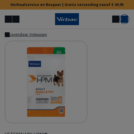
Herhaalservice en Bespaar | Gratis verzending vanaf € 49,95
Menu
Mijn account
Zoek op
Mand
Levensfase: Volwassen
Tonen
Voor Dierenartsen
Hulp nodig?
HPM Prev - Adult Dog Small & Toy