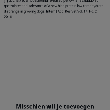
[1] G. Chaix et al. Questionnaire-based pet owner evaluation of
gastrointestinal tolerance of a new high protein low carbohydrate
diet range in growing dogs. Intern J Appl Res Vet Vol. 14, No. 2,
2016.
Misschien wil je toevoegen