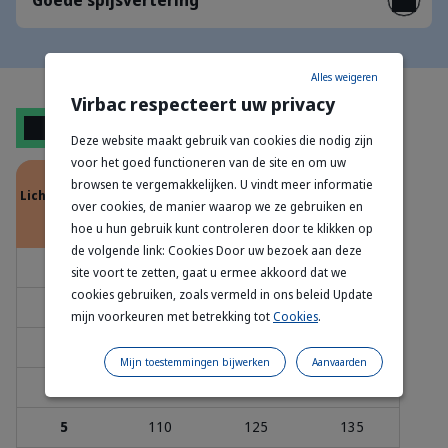
Goede spijsvertering
Alles weigeren
Virbac respecteert uw privacy
Rantsoen
Deze website maakt gebruik van cookies die nodig zijn
voor het goed functioneren van de site en om uw
Dagrantsoen (g/dag)
browsen te vergemakkelijken. U vindt meer informatie
Lichaamsgewicht
over cookies, de manier waarop we ze gebruiken en
(kg)
Activiteit-
Activiteit=
Activiteit+
hoe u hun gebruik kunt controleren door te klikken op
de volgende link: Cookies Door uw bezoek aan deze
1
40
40
45
site voort te zetten, gaat u ermee akkoord dat we
cookies gebruiken, zoals vermeld in ons beleid Update
2
60
65
75
mijn voorkeuren met betrekking tot
Cookies
.
3
80
90
95
Mijn toestemmingen bijwerken
Aanvaarden
4
95
105
115
5
110
125
135