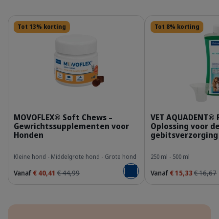
Details
Details
Tot 13% korting
Tot 8% korting
309950_Packshot_Movoflex_S-x30_face.png
3
MOVOFLEX® Soft Chews –
VET AQUADENT® 
Gewrichtssupplementen voor
Oplossing voor d
Honden
gebitsverzorging
Kleine hond - Middelgrote hond - Grote hond
250 ml - 500 ml
Vanaf
€ 40,41
€ 44,99
Vanaf
€ 15,33
€ 16,67
Voeg toe aan winkelmandje
Voordelen