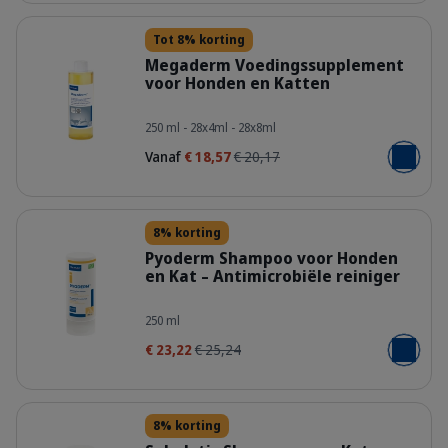
Details
Tot 8% korting
Megaderm Voedingssupplement
voor Honden en Katten
400075_Bottle_Megaderm_250ml_f
250 ml - 28x4ml - 28x8ml
Vanaf
€ 18,57
€ 20,17
Voeg toe
Details
8% korting
Pyoderm Shampoo voor Honden
en Kat – Antimicrobiële reiniger
400524_Bottle_Pyoderm_250ml_fac
250 ml
€ 23,22
€ 25,24
Voeg toe
Details
8% korting