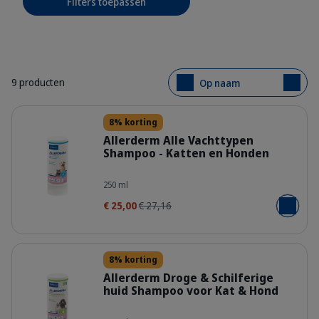
Filters toepassen
9 producten
Op naam
Details
8% korting
Allerderm Alle Vachttypen
Shampoo - Katten en Honden
400438_Bottle_Allerderm_Shampoo-
250 ml
€ 25,00
€ 27,16
Voeg toe
Details
8% korting
Allerderm Droge & Schilferige
huid Shampoo voor Kat & Hond
400542_Bottle_Allerderm_Shampoo-