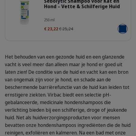
Sebolytic Shampoo voor Kat en
Hond – Vette & Schilferige Huid
400551_Bottle_Sebolytic_250ml_fac
250 ml
€ 23,22
€ 25,24
Voeg toe
Het behouden van een gezonde huid en een glanzende
vacht is veel meer dan alleen maar je hond er goed uit
laten zien! De conditie van de huid en vacht kan een bron
van ongemak zijn voor je hond, en schade aan de
beschermende barrièrefunctie van de huid kan leiden tot
ernstigere ziekten. Virbac biedt een selectie pH-
gebalanceerde, medicinale hondenshampoos die
verlichting bieden bij een schilferige, droge of jeukende
huid. Net als huidverzorgingsproducten voor mensen
bevatten onze hondenshampoos ingrediënten die de huid
reinigen, exfoliëren en kalmeren. Na een bad met onze