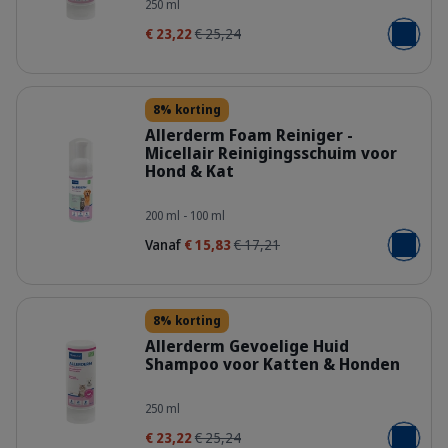
250 ml
€ 23,22
€ 25,24
Voeg toe
Details
8% korting
Allerderm Foam Reiniger -
Micellair Reinigingsschuim voor
Hond & Kat
309222_Bottle_Allerderm-foam_100
200 ml - 100 ml
Vanaf
€ 15,83
€ 17,21
Voeg toe
Details
8% korting
Allerderm Gevoelige Huid
Shampoo voor Katten & Honden
400307_Bottle_Allerderm_Shampoo-
250 ml
€ 23,22
€ 25,24
Voeg toe