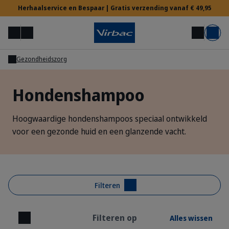
Herhaalservice en Bespaar | Gratis verzending vanaf € 49,95
Menu
Mijn account
Zoek op
Mand
Gezondheidszorg
Voor Dierenartsen
Hondenshampoo
Hulp nodig?
Hoogwaardige hondenshampoos speciaal ontwikkeld
voor een gezonde huid en een glanzende vacht.
Filteren
Filteren op
Alles wissen
Sluiten