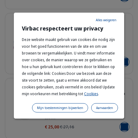
Details
8% korting
Alles weigeren
Virbac respecteert uw privacy
Allerderm Spot-On
Huidherstellende Zalf voor
Katten en Honden
Deze website maakt gebruik van cookies die nodig zijn
voor het goed functioneren van de site en om uw
Family-packshot_Allerderm-Spot-on.
6x4ml - 6x2ml
browsen te vergemakkelijken. U vindt meer informatie
over cookies, de manier waarop we ze gebruiken en
Vanaf
€ 34,94
€ 37,98
Voeg toe
hoe u hun gebruik kunt controleren door te klikken op
de volgende link: Cookies Door uw bezoek aan deze
site voort te zetten, gaat u ermee akkoord dat we
Details
8% korting
cookies gebruiken, zoals vermeld in ons beleid Update
Allermyl Shampoo voor Katten &
mijn voorkeuren met betrekking tot
Cookies
.
Honden met Allergiegevoelige
Huid
Mijn toestemmingen bijwerken
Aanvaarden
400314_Bottle_Allermyl_250ml_face
250 ml
€ 25,00
€ 27,16
Voeg toe