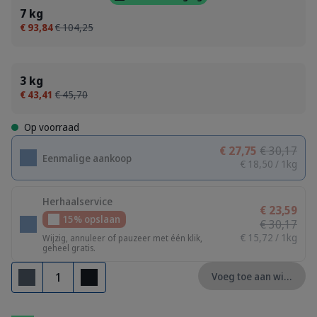
7 kg
€ 93,84
€ 104,25
3 kg
€ 43,41
€ 45,70
Op voorraad
€ 27,75
€ 30,17
Eenmalige aankoop
€ 18,50 / 1kg
Herhaalservice
€ 23,59
15% opslaan
€ 30,17
€ 15,72 / 1kg
Wijzig, annuleer of pauzeer met één klik,
geheel gratis.
Aantal
Voeg toe aan winkelm
Verwijderen
Toevoegen