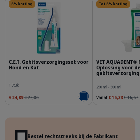
8% korting
Tot 8% korting
309624_Kit_Enzymatic-Toothpaste_70g_face.p
3
C.E.T. Gebitsverzorgingsset voor
VET AQUADENT® 
Hond en Kat
Oplossing voor d
gebitsverzorging
1 Stuk
250 ml - 500 ml
€ 24,89
€ 27,06
Vanaf
€ 15,33
€ 16,67
Voeg toe aan winkelmandje
Voordelen
Bestel rechtstreeks bij de Fabrikant