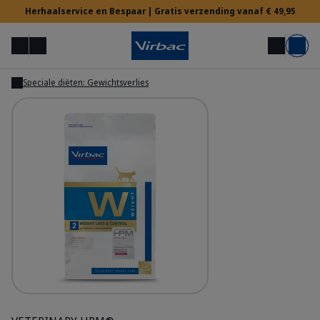
Herhaalservice en Bespaar | Gratis verzending vanaf € 49,95
Menu
Mijn account
Zoek op
Mand
Speciale diëten: Gewichtsverlies
Tonen
Voor Dierenartsen
Hulp nodig?
HPM Diet - Cat W2 Weight Loss & Control