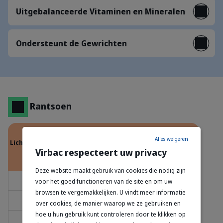
Uitgebalanceerde Vitaminen en Mineralen
Ondersteunt de Gewrichten
Rantsoen
Dagelijkse hoeveelheid (g/dag)
Alles weigeren
Lichaamsgewicht
(kg)
Virbac respecteert uw privacy
Diabetes
Afvallen
Gewichtscontrole
(zonder
obesitas)
Deze website maakt gebruik van cookies die nodig zijn
2
20
25
25
voor het goed functioneren van de site en om uw
browsen te vergemakkelijken. U vindt meer informatie
3
35
40
40
over cookies, de manier waarop we ze gebruiken en
hoe u hun gebruik kunt controleren door te klikken op
4
45
50
50