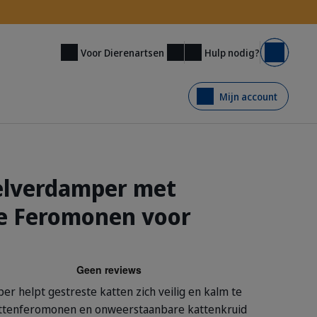
Hulp nodig?
Voor Dierenartsen
Mand
Mijn account
elverdamper met
e Feromonen voor
r helpt gestreste katten zich veilig en kalm te
attenferomonen en onweerstaanbare kattenkruid