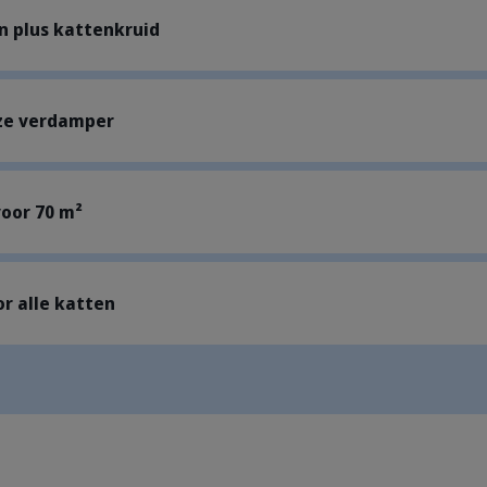
n plus kattenkruid
ze verdamper
oor 70 m²
or alle katten