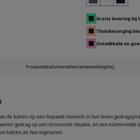
Verwijderen
Toevoegen
Gratis levering bij
Thuisbezorging bin
Ontwikkeld en goe
Productdetails
Voordelen
Samenstelling
FAQ
s
van de katten op een bepaald moment in hun leven gedragspr
enst gedrag op een stressvolle situatie, en een kalmerende o
el katten als hun eigenaren.