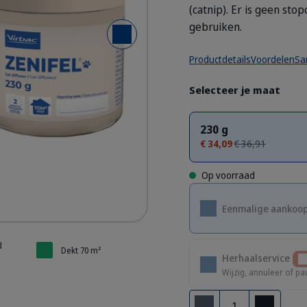
(catnip). Er is geen sto
gebruiken.
Volgende dia
ffusing gel
ffusing gel
Productdetails
Voordelen
Sa
Selecteer je maat
230 g
€ 34,09
€ 36,91
Op voorraad
Eenmalige aankoo
d
Dekt 70 m²
Herhaalservice
Wijzig, annuleer of pa
Aantal