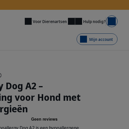
Hulp nodig?
Voor Dierenartsen
Mand
Mijn account
®
y Dog A2 –
ing voor Hond met
ergieën
llergy Dog A2 is een hypoallergene