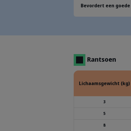
Bevordert een goede 
Rantsoen
Lichaamsgewicht (kg)
3
5
8