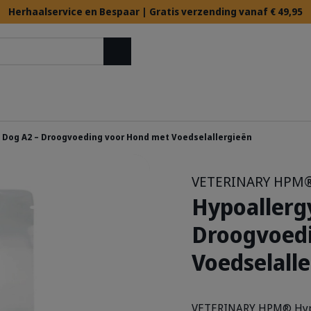
Herhaalservice en Bespaar | Gratis verzending vanaf € 49,95
Zoek op
 Dog A2 – Droogvoeding voor Hond met Voedselallergieën
VETERINARY HPM
Hypoallerg
Droogvoed
Voedselall
VETERINARY HPM® Hypoa