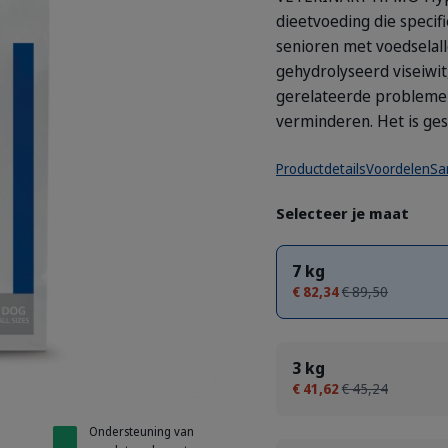
dieetvoeding die specif
senioren met voedselall
gehydrolyseerd viseiwit
gerelateerde problemen 
 A2 Hypoallergy
verminderen. Het is gesc
Productdetails
Voordelen
Sa
Selecteer je maat
7 kg
€ 82,34
€ 89,50
3 kg
€ 41,62
€ 45,24
Ondersteuning van