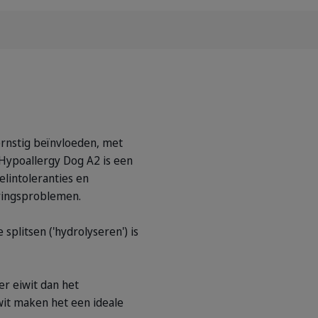
ernstig beïnvloeden, met
Hypoallergy Dog A2 is een
lintoleranties en
eringsproblemen.
splitsen ('hydrolyseren') is
r eiwit dan het
wit maken het een ideale