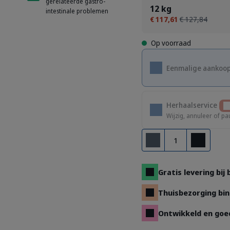
gerelateerde gastro-
12 kg
intestinale problemen
€ 117,61
€ 127,84
Op voorraad
Eenmalige aankoo
Herhaalservice
Wijzig, annuleer of pa
Aantal
Verwijderen
Toevoegen
Gratis levering bij
Thuisbezorging bin
Ontwikkeld en goe