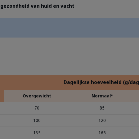
gezondheid van huid en vacht
Dagelijkse hoeveelheid (g/dag
Overgewicht
Normaal*
70
85
100
120
135
165