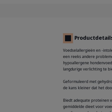
Productdetail
Voedselallergieën en -intol
een reeks andere probleme
hypoallergene hondenvoedin
langdurige verlichting te 
Geformuleerd met gehydrolys
de kans kleiner dat het d
Biedt adequate proteïnen 
gemiddelde dieet voor voed