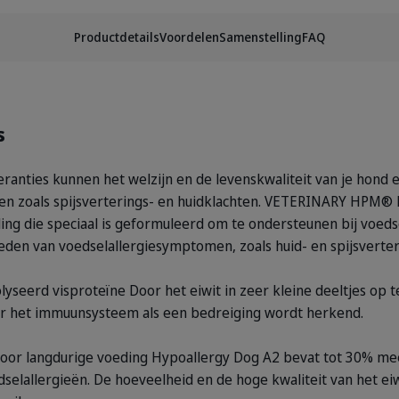
Productdetails
Voordelen
Samenstelling
FAQ
s
eranties kunnen het welzijn en de levenskwaliteit van je hond 
n zoals spijsverterings- en huidklachten. VETERINARY HPM® 
g die speciaal is geformuleerd om te ondersteunen bij voedse
bieden van voedselallergiesymptomen, zoals huid- en spijsvert
eerd visproteïne Door het eiwit in zeer kleine deeltjes op te 
oor het immuunsysteem als een bedreiging wordt herkend.
voor langdurige voeding Hypoallergy Dog A2 bevat tot 30% mee
selallergieën. De hoeveelheid en de hoge kwaliteit van het ei