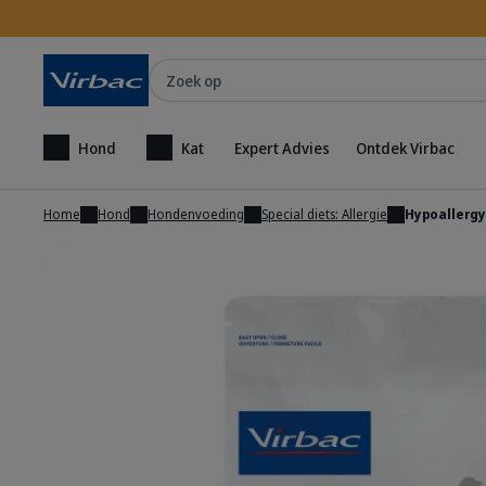
Zoek op
Hond
Kat
Expert Advies
Ontdek Virbac
Home
Hond
Hondenvoeding
Special diets: Allergie
Hypoallergy
Tonen