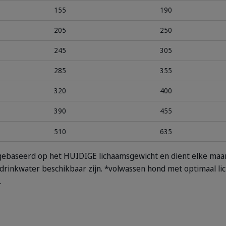
155
190
205
250
245
305
285
355
320
400
390
455
510
635
s gebaseerd op het HUIDIGE lichaamsgewicht en dient elke maa
drinkwater beschikbaar zijn.
*volwassen hond met optimaal li
.