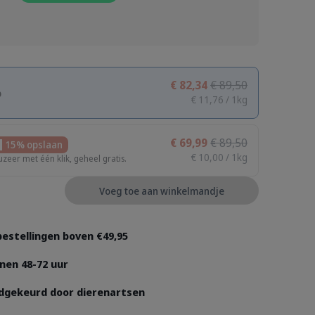
€ 82,34
€ 89,50
p
€ 11,76 / 1kg
€ 69,99
€ 89,50
15% opslaan
€ 10,00 / 1kg
uzeer met één klik, geheel gratis.
Voeg toe aan winkelmandje
 bestellingen boven €49,95
nen 48-72 uur
dgekeurd door dierenartsen