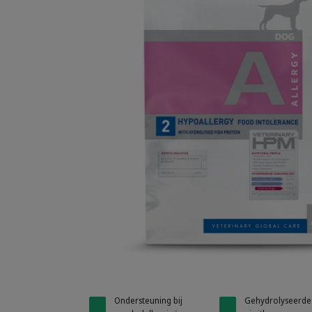
HPM Diet - Dog
Ondersteuning bij
Gehydrolyseerde