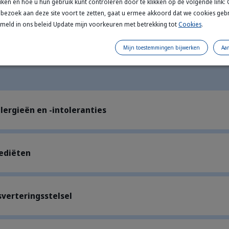
iken en hoe u hun gebruik kunt controleren door te klikken op de volgende link:
bezoek aan deze site voort te zetten, gaat u ermee akkoord dat we cookies geb
rmeld in ons beleid Update mijn voorkeuren met betrekking tot
Cookies
.
Mijn toestemmingen bijwerken
Aa
lergieën en -intoleranties
iediëten
sverteringsstelsel