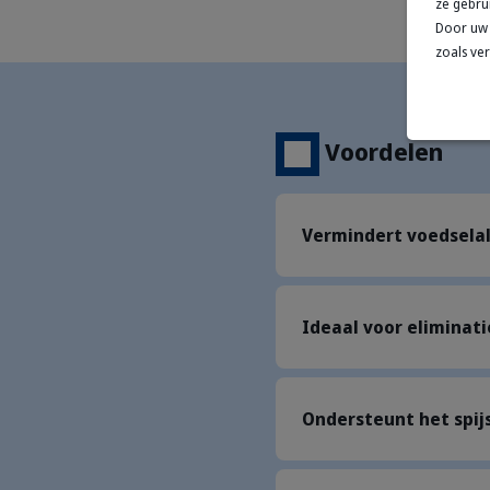
ze gebru
Door uw 
zoals ve
Voordelen
Vermindert voedselal
Ideaal voor eliminat
Ondersteunt het spij