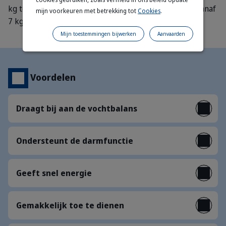
kg tot 7 kg.
Enterogelan 24 is geschikt voor honden vanaf
mijn voorkeuren met betrekking tot
Cookies
.
7 kg tot 30 kg.
Mijn toestemmingen bijwerken
Aanvaarden
Voordelen
Draagt bij aan de vochtbalans
Ondersteunt de darmfunctie
Geeft snel energie
Gemakkelijk toe te dienen