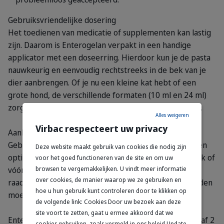
Gebruiksvriendelijke dosering
Het toedienen van medicatie of supplementen kan lastig
zijn. Daarom is Enterogelan verpakt in een handige
applicator met een doseerring. Hierdoor kun je de pasta
nauwkeurig en eenvoudig rechtstreeks in de bek van je
dier aanbrengen. Of je nu een kleine kat hebt of een
grote hond, de verschillende formaten (10 ml en 24 ml)
zorgen voor een passende oplossing voor elk gewicht.
Alles weigeren
Virbac respecteert uw privacy
Aanbevolen gebruik
Gebruik Enterogelan gedurende 1 tot 7 dagen voor een
Deze website maakt gebruik van cookies die nodig zijn
optimaal resultaat. Aangeraden wordt om vóór gebruik of
voor het goed functioneren van de site en om uw
browsen te vergemakkelijken. U vindt meer informatie
vóór verlenging van de kuur een dierenarts te
over cookies, de manier waarop we ze gebruiken en
raadplegen. Gelijktijdige orale toediening van macroliden
hoe u hun gebruik kunt controleren door te klikken op
moet worden vermeden.
de volgende link: Cookies Door uw bezoek aan deze
site voort te zetten, gaat u ermee akkoord dat we
Enterogelan 10 is geschikt voor katten en honden vanaf 2
cookies gebruiken, zoals vermeld in ons beleid Update