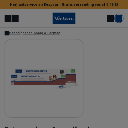
Herhaalservice en Bespaar | Gratis verzending vanaf € 49,95
Menu
Mijn account
Zoek op
Mand
Benodigheden: Maag & Darmen
Tonen
Voor Dierenartsen
Hulp nodig?
Enterogelan