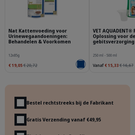
363009_Packshot_HPM-Wet-U_cat-85g_face.p
3
Nat Kattenvoeding voor
VET AQUADENT® 
Urinewegaandoeningen:
Oplossing voor d
Behandelen & Voorkomen
gebitsverzorging
12x85g
250 ml - 500 ml
€ 19,05
€ 20,72
Vanaf
€ 15,33
€ 16,67
Voeg toe aan winkelmandje
Voordelen
Bestel rechtstreeks bij de Fabrikant
Gratis Verzending vanaf €49,95