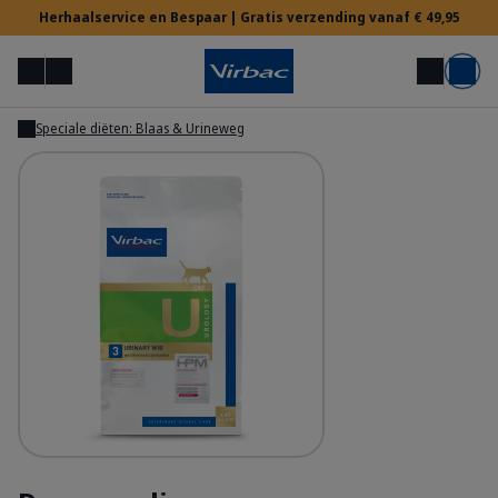
Herhaalservice en Bespaar | Gratis verzending vanaf € 49,95
Menu
Mijn account
Zoek op
Mand
Speciale diëten: Blaas & Urineweg
Tonen
Voor Dierenartsen
Hulp nodig?
HPM Diet - Cat U3 Urology