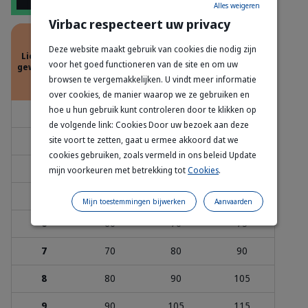
Alles weigeren
Virbac respecteert uw privacy
Dagelijkse hoeveelheid (g/dag)
Deze website maakt gebruik van cookies die nodig zijn
Lichaams-
voor het goed functioneren van de site en om uw
gewicht (kg)
Overgewicht
Soft weight
Normaal*
Ondergewicht
browsen te vergemakkelijken. U vindt meer informatie
loss
over cookies, de manier waarop we ze gebruiken en
hoe u hun gebruik kunt controleren door te klikken op
2
20
25
25
de volgende link: Cookies Door uw bezoek aan deze
site voort te zetten, gaat u ermee akkoord dat we
3
30
35
40
cookies gebruiken, zoals vermeld in ons beleid Update
4
40
45
50
mijn voorkeuren met betrekking tot
Cookies
.
5
50
60
65
Mijn toestemmingen bijwerken
Aanvaarden
6
60
70
75
7
70
80
90
8
80
90
105
9
90
105
115