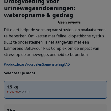
Droogvoeding voor
urinewegaandoeningen:
wateropname & gedrag
Dit dieet helpt de vorming van struviet- en oxalaatstenen
te beperken. Om katten met feline idiopathische cystitis
(FIC) te ondersteunen, is het aangevuld met een
kalmerend Behaviour Plus Complex om de impact van
stress op de urineweggezondheid te beperken.
Productdetails
Voordelen
Samenstelling
FAQ
Selecteer je maat
1.5 kg
€ 26,96
€ 29,31
3 kg