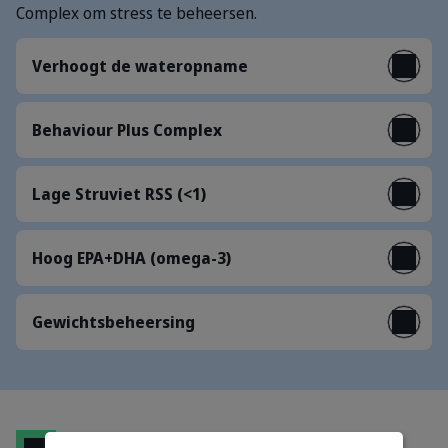
Complex om stress te beheersen.
Verhoogt de wateropname
Behaviour Plus Complex
Lage Struviet RSS (<1)
Hoog EPA+DHA (omega-3)
Gewichtsbeheersing
Rantsoen