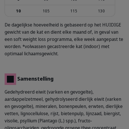
10
105
115
130
De dagelijkse hoeveelheid is gebaseerd op het HUIDIGE
gewicht van de kat en dient elke maand of, in geval van
een soft weight loss programma, elke week aangepast te
worden.
*volwassen gecastreerde kat (indoor) met
optimaal lichaamsgewicht.
Samenstelling
Gedehydreerd eiwit (varken en gevogelte),
aardappelzetmeel, gehydrolyseerd dierlijk eiwit (varken
en gevogelte), mineralen, bonenpeulen, erwten, dierlijke
vetten, lignocellulose, rijst, bietenpulp, lijnzaad, biergist,
visolie, psyllium (Plantago (L.) spp.), fructo-
oligosacchariden, gedroogde groene thee concentraat,