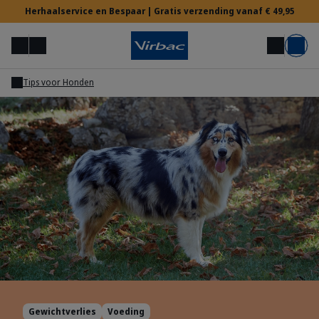
Herhaalservice en Bespaar | Gratis verzending vanaf € 49,95
Menu
Mijn account
Zoek op
Mand
Tips voor Honden
Voor Dierenartsen
Hulp nodig?
Gewichtverlies
Voeding