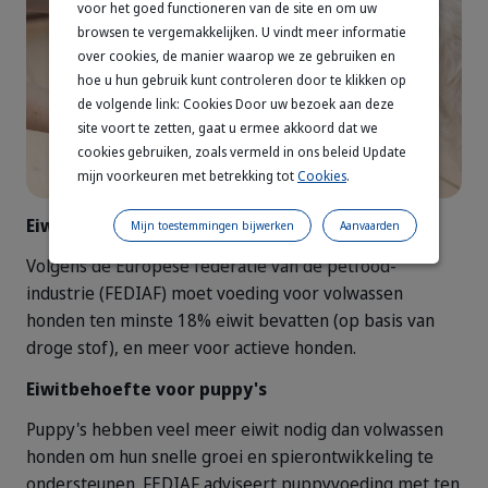
voor het goed functioneren van de site en om uw
browsen te vergemakkelijken. U vindt meer informatie
over cookies, de manier waarop we ze gebruiken en
hoe u hun gebruik kunt controleren door te klikken op
Dog_Large dog standing on grass lo
Dog_person pouring pet food i
de volgende link: Cookies Door uw bezoek aan deze
site voort te zetten, gaat u ermee akkoord dat we
cookies gebruiken, zoals vermeld in ons beleid Update
mijn voorkeuren met betrekking tot
Cookies
.
Eiwitbehoefte voor volwassen honden
Mijn toestemmingen bijwerken
Aanvaarden
Volgens de Europese federatie van de petfood-
industrie (FEDIAF) moet voeding voor volwassen
honden ten minste 18% eiwit bevatten (op basis van
droge stof), en meer voor actieve honden.
Eiwitbehoefte voor puppy's
Puppy's hebben veel meer eiwit nodig dan volwassen
honden om hun snelle groei en spierontwikkeling te
ondersteunen. FEDIAF adviseert puppyvoeding met ten