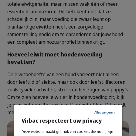
totale eiwitgehalte, maar missen vaak één of meer
essentiële aminozuren. Dit betekent niet dat ze
schadelijk zijn, maar voeding die zwaar leunt op
plantaardige eiwitten heeft een zorgvuldige
samenstelling nodig om te garanderen dat jouw hond
een compleet aminozuurprofiel binnenkrijgt.
Hoeveel eiwit moet hondenvoeding
bevatten?
De eiwitbehoefte van een hond varieert niet alleen
door leeftijd of ziekte, maar ook door leefstijlfactoren
zoals fysieke activiteit, stress en het zogen van puppy's.
Om te zien hoeveel eiwit er in hondenvoeding zit, kijk
je naar het gehalte "ruw eiwit" op het etiket. Dit wordt
meestal weergegeven als een percentage.
Alles weigeren
Virbac respecteert uw privacy
Deze website maakt gebruik van cookies die nodig zijn