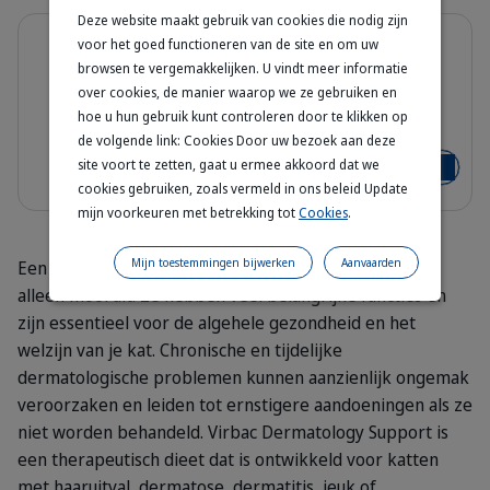
Deze website maakt gebruik van cookies die nodig zijn
Details
8% korting
voor het goed functioneren van de site en om uw
Dermatology Support Cat Food
browsen te vergemakkelijken. U vindt meer informatie
D1– Gezonde Huid en Vacht
over cookies, de manier waarop we ze gebruiken en
hoe u hun gebruik kunt controleren door te klikken op
Bag_HPM-D1_cat_face_Packaging-wi
3 kg
de volgende link: Cookies Door uw bezoek aan deze
site voort te zetten, gaat u ermee akkoord dat we
€ 42,04
€ 45,70
Voeg toe
cookies gebruiken, zoals vermeld in ons beleid Update
mijn voorkeuren met betrekking tot
Cookies
.
Mijn toestemmingen bijwerken
Aanvaarden
Een gezonde huid en een glanzende vacht zien er niet
alleen mooi uit! Ze hebben veel belangrijke functies en
zijn essentieel voor de algehele gezondheid en het
welzijn van je kat. Chronische en tijdelijke
dermatologische problemen kunnen aanzienlijk ongemak
veroorzaken en leiden tot ernstigere aandoeningen als ze
niet worden behandeld. Virbac Dermatology Support is
een therapeutisch dieet dat is ontwikkeld voor katten
met haaruitval, dermatose, dermatitis, jeuk of