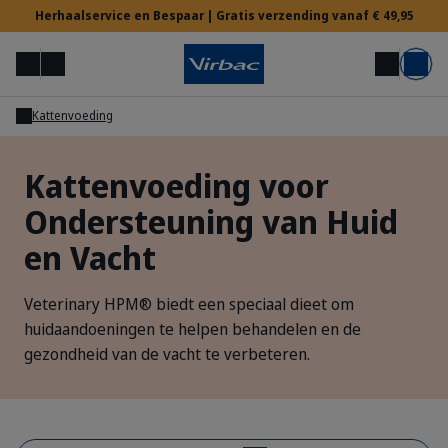
Herhaalservice en Bespaar | Gratis verzending vanaf € 49,95
Menu
Mijn account
Zoek op
Mand
Kattenvoeding
Voor Dierenartsen
Kattenvoeding voor
Ondersteuning van Huid
Hulp nodig?
en Vacht
Veterinary HPM® biedt een speciaal dieet om
huidaandoeningen te helpen behandelen en de
gezondheid van de vacht te verbeteren.