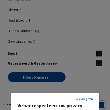
Nieren
(5)
Huid & Vacht
(1)
Blaas & Urineweg
(4)
Gewichtsverlies
(2)
Soort
Gecastreerd & Gesteriliseerd
Filters toepassen
Alles weigeren
Virbac respecteert uw privacy
1 product
Op naam