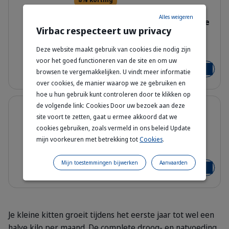
Junior Neutered Cat –
Alles weigeren
Droogvoeding voor Gecastreerde
Virbac respecteert uw privacy
Kittens
HQ_HPM_Packaging-without-kg_Juni
Deze website maakt gebruik van cookies die nodig zijn
3 kg - 1.5 kg
voor het goed functioneren van de site en om uw
Vanaf
€ 24,02
€ 26,11
browsen te vergemakkelijken. U vindt meer informatie
Voeg toe
over cookies, de manier waarop we ze gebruiken en
hoe u hun gebruik kunt controleren door te klikken op
Details
de volgende link: Cookies Door uw bezoek aan deze
8% korting
site voort te zetten, gaat u ermee akkoord dat we
Kitten Pre Neutered – Volledige
cookies gebruiken, zoals vermeld in ons beleid Update
Droogvoeding voor Kittens
mijn voorkeuren met betrekking tot
Cookies
.
HQ_HPM_Packaging-without-kg_Kitt
3 kg - 1.5 kg
Mijn toestemmingen bijwerken
Aanvaarden
Vanaf
€ 23,33
€ 25,36
Voeg toe
Je kleine kitten groeit tijdens het eerste jaar tot wel een
halve kilo per maand. De complete droog- en natvoeding