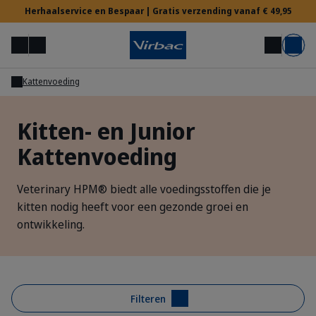
Herhaalservice en Bespaar | Gratis verzending vanaf € 49,95
Menu
Mijn account
Zoek op
Mand
Kattenvoeding
Voor Dierenartsen
Kitten- en Junior
Kattenvoeding
Hulp nodig?
Veterinary HPM® biedt alle voedingsstoffen die je
kitten nodig heeft voor een gezonde groei en
ontwikkeling.
Filteren