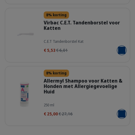
Details
8% korting
Virbac C.E.T. Tandenborstel voor
Katten
xm8rslrohjycmyiqujqo.jpg
C.E.T Tandenborstel Kat
€ 5,53
€ 6,01
Voeg toe
Details
8% korting
Allermyl Shampoo voor Katten &
Honden met Allergiegevoelige
Huid
400314_Bottle_Allermyl_250ml_face
250 ml
€ 25,00
€ 27,16
Voeg toe