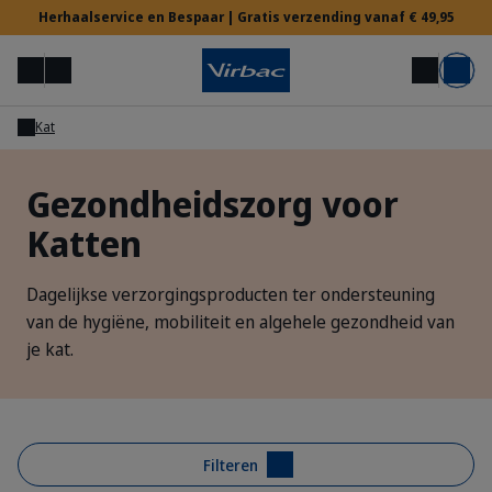
Herhaalservice en Bespaar | Gratis verzending vanaf € 49,95
Menu
Mijn account
Zoek op
Mand
Kat
Voor Dierenartsen
Gezondheidszorg voor
Katten
Hulp nodig?
Dagelijkse verzorgingsproducten ter ondersteuning
van de hygiëne, mobiliteit en algehele gezondheid van
je kat.
Filteren