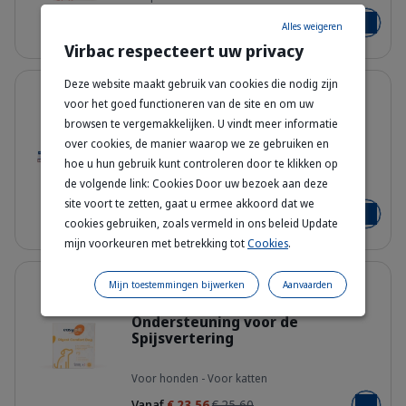
€ 17,79
€ 19,34
Alles weigeren
Voeg toe
Virbac respecteert uw privacy
Details
Deze website maakt gebruik van cookies die nodig zijn
8% korting
voor het goed functioneren van de site en om uw
Enterogelan - Aanvullend
browsen te vergemakkelijken. U vindt meer informatie
dieetvoeding voor honden en
over cookies, de manier waarop we ze gebruiken en
katten
hoe u hun gebruik kunt controleren door te klikken op
eo0a1rs8sdxkgdcykyqq.jpg
de volgende link: Cookies Door uw bezoek aan deze
Enterogelan - 10 ml - Enterogelan - 24 ml
site voort te zetten, gaat u ermee akkoord dat we
Vanaf
€ 16,93
€ 18,40
Voeg toe
cookies gebruiken, zoals vermeld in ons beleid Update
mijn voorkeuren met betrekking tot
Cookies
.
Details
Tot 8% korting
Mijn toestemmingen bijwerken
Aanvaarden
Easypill Digest Comfort -
Ondersteuning voor de
Spijsvertering
tpnrrgvuoqmcafc0cong.png
Voor honden - Voor katten
Vanaf
€ 23,56
€ 25,60