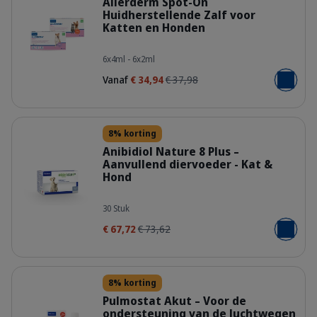
Allerderm Spot-On
Huidherstellende Zalf voor
Katten en Honden
Family-packshot_Allerderm-Spot-on.
6x4ml - 6x2ml
Vanaf
€ 34,94
€ 37,98
Voeg toe
Details
8% korting
Anibidiol Nature 8 Plus –
Aanvullend diervoeder - Kat &
Hond
mm2pwkw3abl9z77pjuwi.png
30 Stuk
€ 67,72
€ 73,62
Voeg toe
Details
8% korting
Pulmostat Akut – Voor de
ondersteuning van de luchtwegen