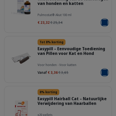
van honden en katten
ddrtdomqjtqmkxrzqjua.png
Pulmostat® Akut 100 ml
€ 23,32
€ 25,34
Voeg toe
Details
Tot 8% korting
Easypill – Eenvoudige Toediening
van Pillen voor Kat en Hond
daitwrpexxefshxky2md.png
Voor honden - Voor katten
Vanaf
€ 3,36
€ 3,65
Voeg toe
Details
8% korting
Easypill Hairball Cat – Natuurlijke
Verwijdering van Haarballen
ahs0ghku3fy236itlgxi.png
x20 pellets