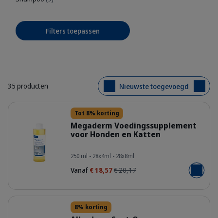
Filters toepassen
35 producten
Nieuwste toegevoegd
Details
Tot 8% korting
Megaderm Voedingssupplement
voor Honden en Katten
400075_Bottle_Megaderm_250ml_f
250 ml - 28x4ml - 28x8ml
Vanaf
€ 18,57
€ 20,17
Voeg toe
Details
8% korting