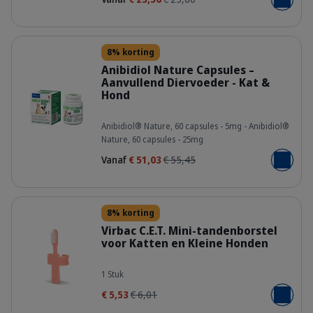
Voeg toe
Details
8% korting
Anibidiol Nature Capsules –
Aanvullend Diervoeder - Kat &
Hond
aqjrodskm1tf4sfxdlft.png
Anibidiol® Nature, 60 capsules - 5mg - Anibidiol®
Nature, 60 capsules - 25mg
Vanaf
€ 51,03
€ 55,45
Voeg toe
Details
8% korting
Virbac C.E.T. Mini-tandenborstel
voor Katten en Kleine Honden
kuyynbfqkey6kwexvioc.jpg
1 Stuk
€ 5,53
€ 6,01
Voeg toe