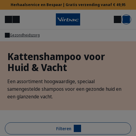
Herhaalservice en Bespaar | Gratis verzending vanaf € 49,95
Menu
Mijn account
Zoek op
Mand
Gezondheidszorg
Voor Dierenartsen
Kattenshampoo voor
Huid & Vacht
Hulp nodig?
Een assortiment hoogwaardige, speciaal
samengestelde shampoos voor een gezonde huid en
een glanzende vacht.
Filteren