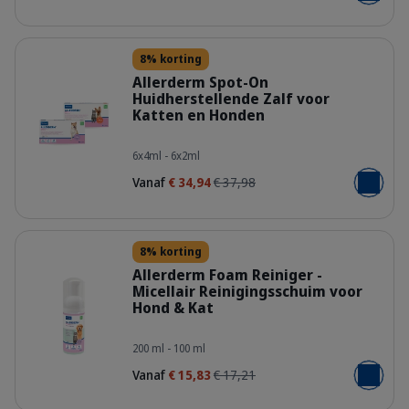
Details
8% korting
Allerderm Spot-On
Huidherstellende Zalf voor
Katten en Honden
Family-packshot_Allerderm-Spot-on.
6x4ml - 6x2ml
Vanaf
€ 34,94
€ 37,98
Voeg toe
Details
8% korting
Allerderm Foam Reiniger -
Micellair Reinigingsschuim voor
Hond & Kat
309222_Bottle_Allerderm-foam_100
200 ml - 100 ml
Vanaf
€ 15,83
€ 17,21
Voeg toe