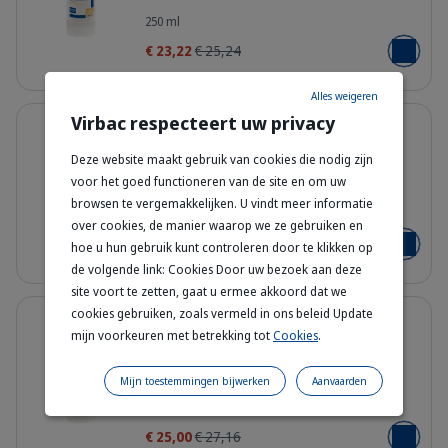
400524_Bottle_Pyoderm_250ml_fac
250 ml
€ 23,22
€ 25,24
Voeg toe
Alles weigeren
Details
Virbac respecteert uw privacy
8% korting
Allerderm Droge & Schilferige
Deze website maakt gebruik van cookies die nodig zijn
huid Shampoo voor Kat & Hond
voor het goed functioneren van de site en om uw
400542_Bottle_Allerderm_Shampoo-
browsen te vergemakkelijken. U vindt meer informatie
250 ml
over cookies, de manier waarop we ze gebruiken en
€ 23,22
€ 25,24
hoe u hun gebruik kunt controleren door te klikken op
Voeg toe
de volgende link: Cookies Door uw bezoek aan deze
site voort te zetten, gaat u ermee akkoord dat we
Details
cookies gebruiken, zoals vermeld in ons beleid Update
8% korting
mijn voorkeuren met betrekking tot
Cookies
.
Allerderm Alle Vachttypen
Shampoo - Katten en Honden
Mijn toestemmingen bijwerken
Aanvaarden
400438_Bottle_Allerderm_Shampoo-
250 ml
€ 25,00
€ 27,16
Voeg toe