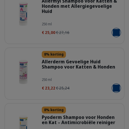
Allermyl Shampoo voor Katten &
Honden met Allergiegevoelige
Huid
400314_Bottle_Allermyl_250ml_face
250 ml
€ 25,00
€ 27,16
Voeg toe
Details
8% korting
Allerderm Gevoelige Huid
Shampoo voor Katten & Honden
400307_Bottle_Allerderm_Shampoo-
250 ml
€ 23,22
€ 25,24
Voeg toe
Details
8% korting
Pyoderm Shampoo voor Honden
en Kat – Antimicrobiële reiniger