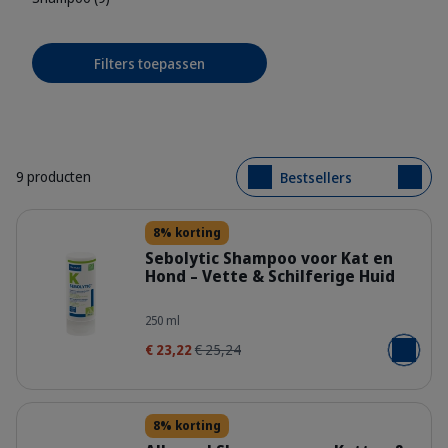
Filters toepassen
9 producten
Bestsellers
Details
8% korting
Sebolytic Shampoo voor Kat en
Hond – Vette & Schilferige Huid
400551_Bottle_Sebolytic_250ml_fac
250 ml
€ 23,22
€ 25,24
Voeg toe
Details
8% korting