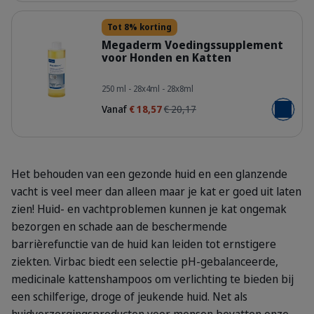
Details
Tot 8% korting
Megaderm Voedingssupplement
voor Honden en Katten
400075_Bottle_Megaderm_250ml_f
250 ml - 28x4ml - 28x8ml
Vanaf
€ 18,57
€ 20,17
Voeg toe
Het behouden van een gezonde huid en een glanzende
vacht is veel meer dan alleen maar je kat er goed uit laten
zien! Huid- en vachtproblemen kunnen je kat ongemak
bezorgen en schade aan de beschermende
barrièrefunctie van de huid kan leiden tot ernstigere
ziekten. Virbac biedt een selectie pH-gebalanceerde,
medicinale kattenshampoos om verlichting te bieden bij
een schilferige, droge of jeukende huid. Net als