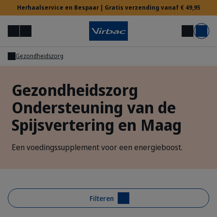
Herhaalservice en Bespaar | Gratis verzending vanaf € 49,95
Menu
Mijn account
Zoek op
Mand
Gezondheidszorg
Voor Dierenartsen
Gezondheidszorg
Ondersteuning van de
Hulp nodig?
Spijsvertering en Maag
Een voedingssupplement voor een energieboost.
Filteren