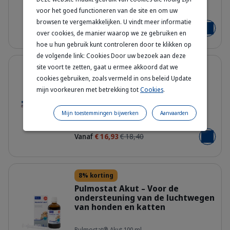
90.014.78_Packshot_Nutribound_15
voor het goed functioneren van de site en om uw
150 ml - 150 ml
browsen te vergemakkelijken. U vindt meer informatie
Vanaf
€ 32,68
€ 42,99
Voeg toe
over cookies, de manier waarop we ze gebruiken en
hoe u hun gebruik kunt controleren door te klikken op
de volgende link: Cookies Door uw bezoek aan deze
Details
8% korting
site voort te zetten, gaat u ermee akkoord dat we
cookies gebruiken, zoals vermeld in ons beleid Update
Enterogelan - Aanvullend
dieetvoeding voor honden en
mijn voorkeuren met betrekking tot
Cookies
.
katten
eo0a1rs8sdxkgdcykyqq.jpg
Mijn toestemmingen bijwerken
Aanvaarden
Enterogelan - 10 ml - Enterogelan - 24 ml
Vanaf
€ 16,93
€ 18,40
Voeg toe
Details
8% korting
Pulmostat Akut – Voor de
ondersteuning van de luchtwegen
van honden en katten
ddrtdomqjtqmkxrzqjua.png
Pulmostat® Akut 100 ml