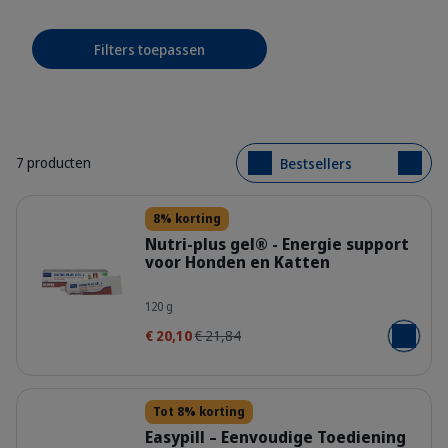
Filters toepassen
7 producten
Bestsellers
Details
8% korting
Nutri-plus gel® - Energie support
voor Honden en Katten
309885_Packshot_Nutri-Plus-Gel_1
120 g
€ 20,10
€ 21,84
Voeg toe
Details
Tot 8% korting
Easypill – Eenvoudige Toediening