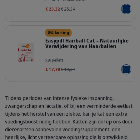
€ 23,32
€ 25,34
Voeg toe
Details
8% korting
Easypill Hairball Cat – Natuurlijke
Verwijdering van Haarballen
ahs0ghku3fy236itlgxi.png
x20 pellets
€ 17,79
€ 19,34
Voeg toe
Tijdens periodes van intense fysieke inspanning,
zwangerschap en lactatie, of bij een verminderde eetlust
tijdens het herstel van een ziekte, kan je kat een extra
voedingsboost nodig hebben. Katten zijn dol op ons door
dierenartsen aanbevolen voedingssupplement, een
heerlijke, licht verteerbare oplossing die is ontwikkeld