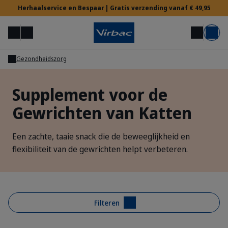
Herhaalservice en Bespaar | Gratis verzending vanaf € 49,95
Menu
Mijn account
Zoek op
Mand
Gezondheidszorg
Voor Dierenartsen
Supplement voor de
Gewrichten van Katten
Hulp nodig?
Een zachte, taaie snack die de beweeglijkheid en
flexibiliteit van de gewrichten helpt verbeteren.
Filteren