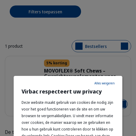
Filters toepassen
1 product
Bestsellers
Details
5% korting
MOVOFLEX® Soft Chews –
Gewrichtssupplementen voor
Katten
Alles weigeren
400503_Packshot_Movoflex_x30_fa
Virbac respecteert uw privacy
30 Kauwsnacks
Deze website maakt gebruik van cookies die nodig zijn
€ 33,09
€ 34,84
Voeg toe
voor het goed functioneren van de site en om uw
browsen te vergemakkelijken. U vindt meer informatie
over cookies, de manier waarop we ze gebruiken en
hoe u hun gebruik kunt controleren door te klikken op
De therapeutische kauwsnacks van Virbac zijn enorm
de volgende link: Cookies Door uw bezoek aan deze