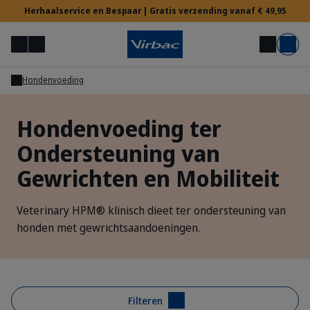
Herhaalservice en Bespaar | Gratis verzending vanaf € 49,95
Menu
Mijn account
Zoek op
Mand
Hondenvoeding
Voor Dierenartsen
Hondenvoeding ter
Ondersteuning van
Hulp nodig?
Gewrichten en Mobiliteit
Veterinary HPM® klinisch dieet ter ondersteuning van
honden met gewrichtsaandoeningen.
Filteren