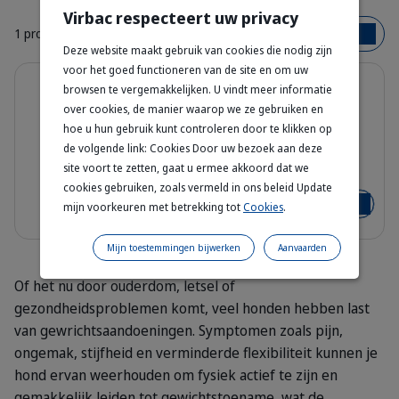
Virbac respecteert uw privacy
1 product
Op naam
Deze website maakt gebruik van cookies die nodig zijn
voor het goed functioneren van de site en om uw
Details
5% korting
browsen te vergemakkelijken. U vindt meer informatie
Joint & Mobility Dog Food –
over cookies, de manier waarop we ze gebruiken en
Gezonde Gewrichten &
hoe u hun gebruik kunt controleren door te klikken op
Ondersteuning bij Artrose
de volgende link: Cookies Door uw bezoek aan deze
Bag_HPM-J-1_dog_face_Packaging-w
site voort te zetten, gaat u ermee akkoord dat we
12 kg - 3 kg
cookies gebruiken, zoals vermeld in ons beleid Update
Vanaf
€ 35,62
€ 37,49
mijn voorkeuren met betrekking tot
Cookies
.
Voeg toe
Mijn toestemmingen bijwerken
Aanvaarden
Of het nu door ouderdom, letsel of
gezondheidsproblemen komt, veel honden hebben last
van gewrichtsaandoeningen. Symptomen zoals pijn,
ongemak, stijfheid en verminderde flexibiliteit kunnen je
hond ervan weerhouden om fysiek actief te zijn en
gemakkelijk leiden tot gewichtstoename, wat de