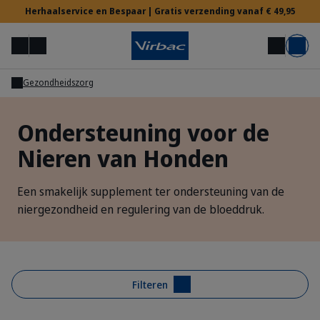
Herhaalservice en Bespaar | Gratis verzending vanaf € 49,95
Menu
Mijn account
Zoek op
Mand
Gezondheidszorg
Voor Dierenartsen
Ondersteuning voor de
Nieren van Honden
Hulp nodig?
Een smakelijk supplement ter ondersteuning van de
niergezondheid en regulering van de bloeddruk.
Filteren