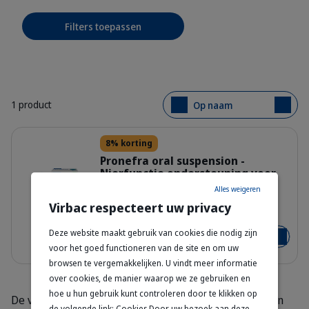
Filters toepassen
1 product
Op naam
Details
8% korting
Pronefra oral suspension -
Nierfunctie ondersteuning voor
Hond & Kat
Alles weigeren
308976_Packshot_Pronefra_60ml_f
Virbac respecteert uw privacy
60 ml - 180 ml
Deze website maakt gebruik van cookies die nodig zijn
Vanaf
€ 25,05
€ 27,23
Voeg toe
voor het goed functioneren van de site en om uw
browsen te vergemakkelijken. U vindt meer informatie
over cookies, de manier waarop we ze gebruiken en
hoe u hun gebruik kunt controleren door te klikken op
De voedingsbehoeften van je hond kunnen veranderen
de volgende link: Cookies Door uw bezoek aan deze