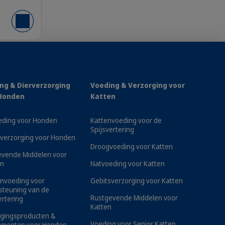
Voeg toe aan winkelmandje
 gezondheid van je hond. Net als bij
ng & Dierverzorging
Voeding & Verzorging voor
leesaandoeningen en tandverlies. Geen
Honden
Katten
 Van mondhygiënebenodigdheden zoals
n: Virbac biedt een breed assortiment
eding voor Honden
Kattenvoeding voor de
ndverzorging ook gemakkelijk voor
Spijsvertering
verzorging voor Honden
Droogvoeding voor Katten
evende Middelen voor
n
Natvoeding voor Katten
nvoeding voor
Gebitsverzorging voor Katten
steuning van de
Rustgevende Middelen voor
ertering
Katten
rgingsproducten &
Voeding voor Senior Katten
ementen voor Honden