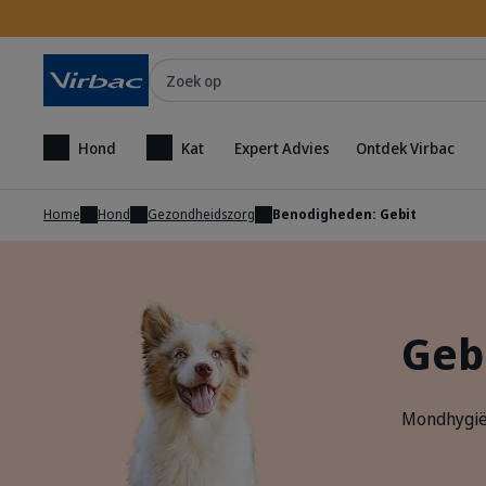
Zoek op
Hond
Kat
Expert Advies
Ontdek Virbac
Home
Hond
Gezondheidszorg
Benodigheden: Gebit
Geb
Mondhygiën