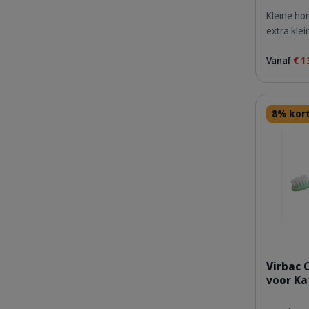
Kleine ho
extra kle
Vanaf
€ 1
Details
8% kor
Virbac 
voor Ka