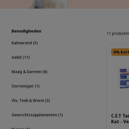
Benodigheden
11 producte
Kalmerend
(5)
Details
8% kor
Gebit
(11)
Maag & Darmen
(6)
Oorreiniger
(1)
Vlo, Teek & Worm
(3)
Gewrichtssupplementen
(1)
C.E.T T
Kat - V