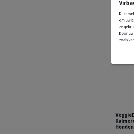
Virba
M - S - XS
Deze web
om uw br
Vanaf
€ 1
ze gebru
Door uw 
zoals ve
Details
8% kor
VeggieD
Kalmer
Honden