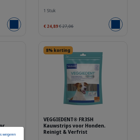
1 Stuk
€ 24,89
€ 27,06
Voeg toe aan w
Voeg toe aan winkelmandje
Details
8% korting
gpjy6kkzezuo.png
307869_Bag_Veggiedent-Fr3
VEGGIEDENT® FR3SH
or
Kauwstrips voor Honden.
Reinigt & Verfrist
es weigeren