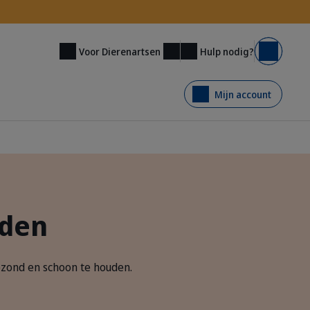
Hulp nodig?
Voor Dierenartsen
Mand
Mijn account
nden
zond en schoon te houden.