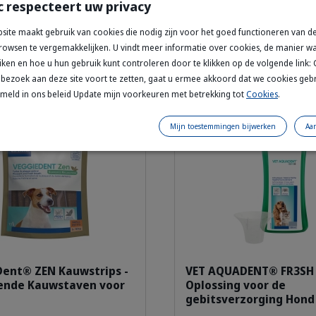
c respecteert uw privacy
237 ml
site maakt gebruik van cookies die nodig zijn voor het goed functioneren van de
owsen te vergemakkelijken. U vindt meer informatie over cookies, de manier 
7,25
€ 18,76
€ 24,07
€ 26,16
Voeg toe aan winkelmandje
iken en hoe u hun gebruik kunt controleren door te klikken op de volgende link:
Happy Australian Shepherd dog with 
bezoek aan deze site voort te zetten, gaat u ermee akkoord dat we cookies geb
rmeld in ons beleid Update mijn voorkeuren met betrekking tot
Cookies
.
Details
ting
Tot 8% korting
Mijn toestemmingen bijwerken
Aa
308308_Bag_Veggiedent-Zen_S_face.png
309129_B
ent® ZEN Kauwstrips -
VET AQUADENT® FR3SH
ende Kauwstaven voor
Oplossing voor de
gebitsverzorging Hond