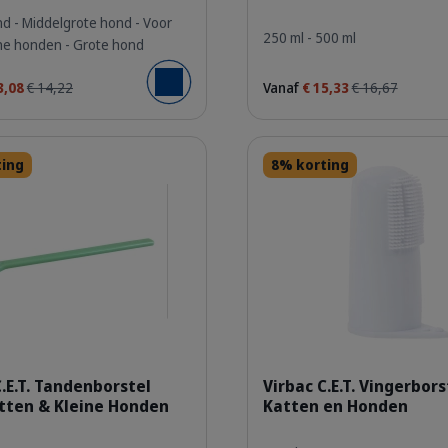
nd - Middelgrote hond - Voor
250 ml - 500 ml
ine honden - Grote hond
Vanaf
€ 15,33
€ 16,67
3,08
€ 14,22
Voeg toe aan winkelmandje
Details
ting
8% korting
ylxnlurzvzu776eurpf8.jpg
axnyg4u
C.E.T. Tandenborstel
Virbac C.E.T. Vingerbors
tten & Kleine Honden
Katten en Honden