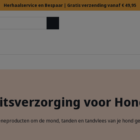
Herhaalservice en Bespaar | Gratis verzending vanaf € 49,95
Zoek op
itsverzorging voor Ho
eproducten om de mond, tanden en tandvlees van je hond ge