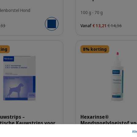
denborstel Hond
100 g - 70 g
,33
Vanaf
€ 13,21
€ 14,36
Voeg toe aan winkelmandje
Details
ting
8% korting
sztgncgzqoajsheusagi.png
hizb46iq
auwstrips –
Hexarinse®
ische Kauwstrips voor
Mondspoelvloeistof vo
Katten en Honden
All