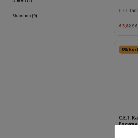
Nieren
(1)
C.E.T Tan
Shampoo
(9)
€ 5,82
€ 6
Details
8% kor
C.E.T. K
Enzymat
Honden