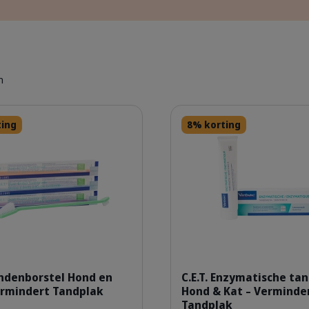
n
Details
ting
8% korting
knanokh1uo0jmwoksudg.png
reklybor
andenborstel Hond en
C.E.T. Enzymatische ta
ermindert Tandplak
Hond & Kat – Verminde
Tandplak